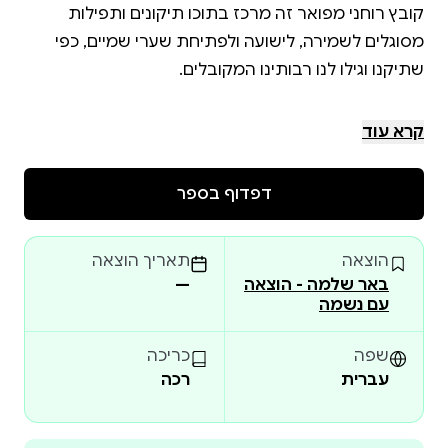
קובץ רוחני מפואר זה מרכז בתוכו תיקונים ותפילות
מסוגלים לשמירה, לישועה ולפתיחת שערי שמיים, כפי
(קובץ זה הוכן על ידי רבי שמואל כ'מנחה חדשה להוי"ה' -
קרא עוד
אותה פירש רבי שמואל כספר חדש - ימים ספורים לפני
חג השבועות ה'תשפ"ו, מעט יותר מחודש לפני הסתלקותו
דפדוף בספר
הוצאה
תאריך הוצאה
התכנים מופיעים אף בספרו העיקרי של רבי שמואל זיע"א
באר שלמה - הוצאה
—
'פלאי חותם שלמה'.
עם נשמה
שפה
כריכה
עברית
רכה