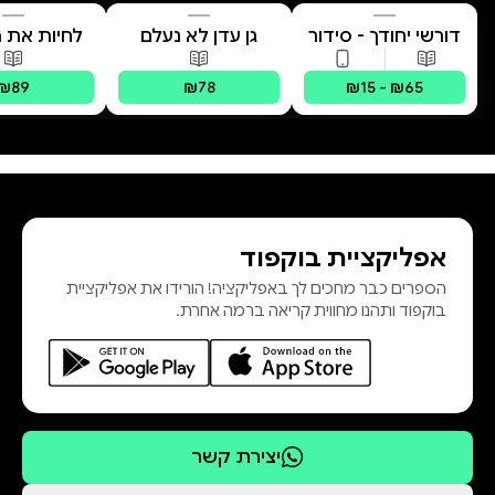
דורשי יחודך - סידור
גן עדן לא נעלם
לחיות את הי
רמב"ם
פורמטים זמינים
:
מודפס, דיגיטלי
פורמטים זמינים
:
מודפס
פורמטים 
₪89
₪78
₪15 - ₪65
אפליקציית בוקפוד
הספרים כבר מחכים לך באפליקציה! הורידו את אפליקציית
בוקפוד ותהנו מחווית קריאה ברמה אחרת.
יצירת קשר