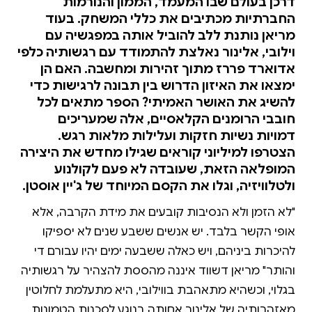
דרכן בעולם שבו המעמד, הממון והנורמות
החברתיות מכתיבים את כללי המשחק. בעוד
מריאן נותנת ללב להוביל אותה במפגשיה עם
וילובי, אלינור נאלצת להתמודד עם רגשותיה כלפי
אדוארד פררז מתוך זהירות ומחשבה. האם הן
ימצאו את האיזון הדרוש בין תבונה לרגישות כדי
להשיג את האושר האמיתי? הספר מתאים לכל
חובבי הרומנים הקלאסיים, אלה שמעריכים
דמויות נשיות חזקות ועלילות מלאות רגש.
הצטרפו למיליוני קוראים שגילו מחדש את היצירה
המופלאה הזאת, שעובדה לא פעם לקולנוע
ולטלוויזיה, וגלו את הקסם המיוחד של ג'יין אוסטן.
"לא הזמן ולא הנסיבות קובעים את מידת הקרבה, אלא
אופי הקשר בלבד. יש אנשים ששבע שנים לא יספיקו
להיכרות ביניהם, ויש כאלה ששבעה ימים יהיו עבורם די
והותר" מריאן דשווד איננה מהססת להצהיר על רגשותיה
בגלוי, וכשהיא מתאהבת בווילובי, היא מתעלמת לחלוטין
מאזהרותיה של אלינור אחותה בנוגע לסכנות הטמונות