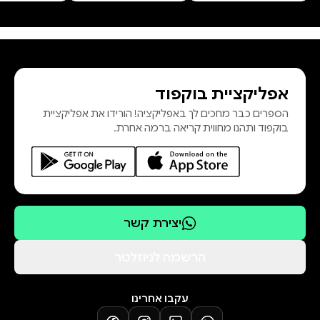
ומריאן, וכתיבתו התפרשה על פני חמש
עשרה שנה. הספר זכה להצלחה רבה
לאורך השנים ועובד פעמים רבות
לקולנוע, לטלוויזיה ולתיאטרון. מאתיים
אפליקציית בוקפוד
שנה לאחר צאתו לאור מוגש הרומן
הספרים כבר מחכים לך באפליקציה! הורידו את אפליקציית
האהוב בתרגום חדש וקולח מאת שי
בוקפוד ותהנו מחווית קריאה ברמה אחרת.
סנדיק, ובליווי אחרית דבר שנכתבה
במיוחד למהדורה העברית על ידי ד"ר
מרי ברואר
יצירת קשר
הרשמה לניוזלטר
עקבו אחרינו