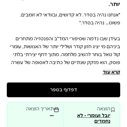
יותר.
"אנחנו נהיה בסדר. לא קדושים, ובוודאי לא זומבים.
בעידן שבו נדמה שסיפורי המד"ב והפנטזיה מתחרים
ביניהם מי יציג חזון קודר ושלילי יותר של האנושות, עומרי
קול טאל בוחר להשיב מלחמה. מתוך דחף יצירתי בלתי
פוסק, הוא מזקק שנתיים של כתיבה לאסופה של עשרה
קרא עוד
הסיפורים במקבץ זה אינם מבטיחים אוטופיה, אלא
דפדוף בספר
מציגים את האפשרות הסבירה והמפוכחת: שהטכנולוגיה
תהפוך את חיינו לקלים יותר, ואנחנו – בני האדם – נדע
הוצאה
תאריך הוצאה
להתמודד איתה. בין אם מדובר בקוסם־מהנדס המתחזק
יובל ועומרי - לא
—
נווה מדבר, או בלוליינית שמרחפת באוויר כאילו היא על
נחמדים
גבי שטיח מעופף – הגיבורים של עומרי פועלים מתוך