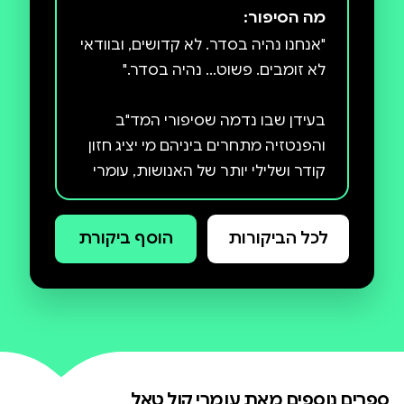
מה הסיפור:
"אנחנו נהיה בסדר. לא קדושים, ובוודאי
🔹 לתושבי עיר החיה על עץ ענק - דרוש נווד אוויר ללחימה
בעידן שבו נדמה שסיפורי המד"ב
והפנטזיה מתחרים ביניהם מי יציג חזון
קודר ושלילי יותר של האנושות, עומרי
קול טאל בוחר להשיב מלחמה. מתוך
דחף יצירתי בלתי פוסק, הוא מזקק
לכל הביקורות
הוסף ביקורת
שנתיים של כתיבה לאסופה של עשרה
🔹 “מי תקף אותי, בבית שלי, ללא ההגינות של להגיע
מיקרו־סיפורים המציעים עתידנות
הסיפורים במקבץ זה אינם מבטיחים
אוטופיה, אלא מציגים את האפשרות
ספרים נוספים מאת
עומרי קול טאל
הסבירה והמפוכחת: שהטכנולוגיה