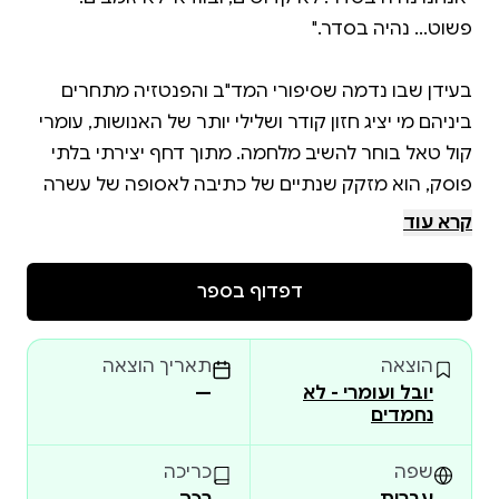
בעידן שבו נדמה שסיפורי המד"ב והפנטזיה מתחרים
ביניהם מי יציג חזון קודר ושלילי יותר של האנושות, עומרי
קול טאל בוחר להשיב מלחמה. מתוך דחף יצירתי בלתי
פוסק, הוא מזקק שנתיים של כתיבה לאסופה של עשרה
קרא עוד
הסיפורים במקבץ זה אינם מבטיחים אוטופיה, אלא
דפדוף בספר
מציגים את האפשרות הסבירה והמפוכחת: שהטכנולוגיה
תהפוך את חיינו לקלים יותר, ואנחנו – בני האדם – נדע
הוצאה
תאריך הוצאה
להתמודד איתה. בין אם מדובר בקוסם־מהנדס המתחזק
יובל ועומרי - לא
—
נווה מדבר, או בלוליינית שמרחפת באוויר כאילו היא על
נחמדים
גבי שטיח מעופף – הגיבורים של עומרי פועלים מתוך
שפה
כריכה
עברית
רכה