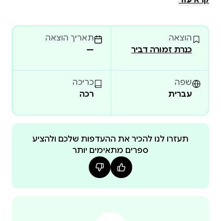
קרא עוד
לכם את תולדות היהודים, סיפורו המופלא של עם אחד
בכרך אחד. סיפור עשיר בהרפתקאות, בדמויות
הוצאה
תאריך הוצאה
ססגוניות, בתהפוכות מפתיעות, בהישגים ובטרגדיות,
כנרת זמורה דביר
—
סיפור שנמשך אלפי שנים מאז יצא אברהם בדרכו לכנען
ועד הקמתה של המדינה היהודית המודרנית בארץ
ישראל.אבלמן מתאר את המהפכה הרעיונית הדרמטית
שפה
כריכה
של המקרא, את עול הגלות הקשה שהייתה מנת חלקם
עברית
רכה
של יהודים רבים ואת עולם היצירה התרבותית העשירה
שלהם. עוד הוא עומד על חשיבותה המכרעת של הזיקה
הנמשכת של עם ישראל לארץ ישראל. בשל זיקה זו
תעזרו לנו להכיר את ההעדפות שלכם ולהציע
הופיעה הציונות והוקמה מדינת ישראל, אירועים שאינם
ספרים מתאימים יותר
מובנים מאליהם. שהרי, יציאת עמים מארצותיהם היא
חיזיון נפוץ בהיסטוריה האנושית, אך שיבת עם לארצו, תוך
כדי תחייתה של שפתו