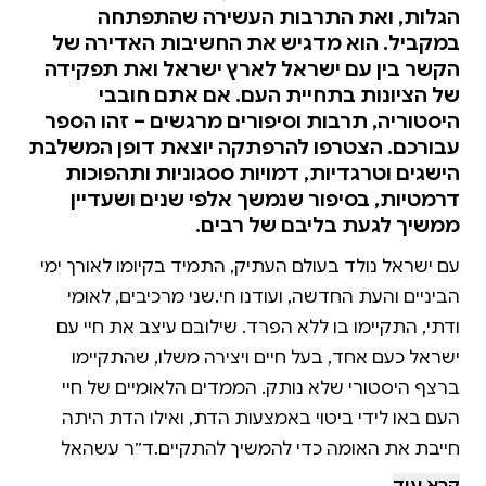
הגלות, ואת התרבות העשירה שהתפתחה
במקביל. הוא מדגיש את החשיבות האדירה של
הקשר בין עם ישראל לארץ ישראל ואת תפקידה
של הציונות בתחיית העם. אם אתם חובבי
היסטוריה, תרבות וסיפורים מרגשים – זהו הספר
עבורכם. הצטרפו להרפתקה יוצאת דופן המשלבת
הישגים וטרגדיות, דמויות ססגוניות ותהפוכות
דרמטיות, בסיפור שנמשך אלפי שנים ושעדיין
ממשיך לגעת בליבם של רבים.
עם ישראל נולד בעולם העתיק, התמיד בקיומו לאורך ימי
הביניים והעת החדשה, ועודנו חי.שני מרכיבים, לאומי
ודתי, התקיימו בו ללא הפרד. שילובם עיצב את חיי עם
ישראל כעם אחד, בעל חיים ויצירה משלו, שהתקיימו
ברצף היסטורי שלא נותק. הממדים הלאומיים של חיי
העם באו לידי ביטוי באמצעות הדת, ואילו הדת היתה
חייבת את האומה כדי להמשיך להתקיים.ד״ר עשהאל
אבלמן, היסטוריון ישראלי – ובלי להתנצל, גם ציוני – מגיש