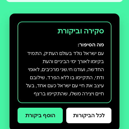
סקירה וביקורת
מה הסיפור:
עם ישראל נולד בעולם העתיק, התמיד
בקיומו לאורך ימי הביניים והעת
החדשה, ועודנו חי.שני מרכיבים, לאומי
ודתי, התקיימו בו ללא הפרד. שילובם
עיצב את חיי עם ישראל כעם אחד, בעל
חיים ויצירה משלו, שהתקיימו ברצף
היסטורי שלא נותק. הממדים הלאומיים
של חיי העם באו לידי ביטוי באמצעות
לכל הביקורות
הוסף ביקורת
הדת, ואילו הדת היתה חייבת את
האומה כדי להמשיך להתקיים.ד״ר