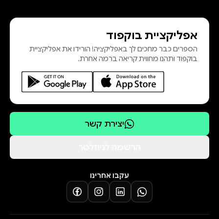
ישראל. בשל זיקה זו הופיעה הציונות
והוקמה מדינת ישראל, אירועים שאינם
אפליקציית בוקפוד
מובנים מאליהם. שהרי, יציאת עמים
הספרים כבר מחכים לך באפליקציה! הורידו את אפליקציית
מארצותיהם היא חיזיון נפוץ בהיסטוריה
בוקפוד ותהנו מחווית קריאה ברמה אחרת.
האנושית, אך שיבת עם לארצו, תוך כדי
תחייתה של שפתו
יצירת קשר
הרשמה לניוזלטר
עקבו אחרינו