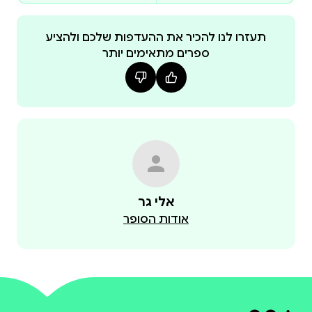
אמנם השפה עשויה לדרוש ריכוז ומאמץ, אך היא מעניקה
תעזרו לנו להכיר את ההעדפות שלכם ולהציע
ספרים מתאימים יותר
בחירה בקריאת תרגום זה אינה רק קריאה – היא אתגר
מחשבתי ואקדמי . המעבר בין שפת המקור למבנה
הלשוני של העברית העתיקה מוסיף שכבה של עומק לכל
משפט ומעניק הזדמנות להיכנס לנבכי הדיון התרבותי,
אלי גר
אודות הסופר
לחובבי היסטוריה המבקשים חיבור קרוב ככל האפשר
למי שמעריך עומק אינטלקטואלי ומעוניין לשפר את יכולות
לאלו המחפשים לא רק ספר, אלא חוויה