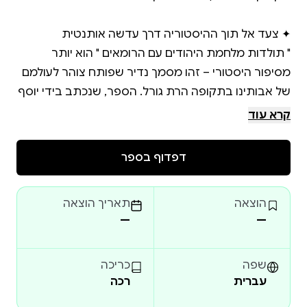
" תולדות מלחמת היהודים עם הרומאים " הוא יותר
מסיפור היסטורי – זהו מסמך נדיר שפותח צוהר לעולמם
של אבותינו בתקופה הרת גורל. הספר, שנכתב בידי יוסף
בן מתתיהו, היסטוריון יהודי בן המאה הראשונה, הוא
קרא עוד
התרגום של יעקב נפתלי שמחוני , שנעשה ישירות מיוונית
דפדוף בספר
עתיקה, מציע חוויה קריאה ייחודית ושונה מכל תרגום
עכשווי. זוהי הזדמנות יוצאת דופן לחוות את הטקסט כפי
הוצאה
תאריך הוצאה
שקראו אותו חוקרי ההיסטוריה הראשונים בעברית
—
—
שפה
כריכה
עברית
רכה
קריאת תרגום זה אינה רק קריאה בספר היסטוריה; היא
מסע בזמן אל שפת המקור וההקשר התרבותי שלה .