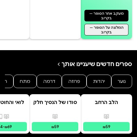
מעקב אחר הסופר —
בקרוב
המלצה על הסופר —
בקרוב
ספרים חדשים שיעניינו אותך
נוער
יהדות
פרוזה
דרמה
מתח
היסט
הלב הרחב
סודו של הנסיך חלק
לואי והחוט
ב' סוד הנסיך
- הרפתקת 
הנסתר
המרחפ
פורמטים זמינים
:
מודפס
פורמטים זמינים
:
מודפס
פורמ
34
-
69
59
59
₪
₪
₪