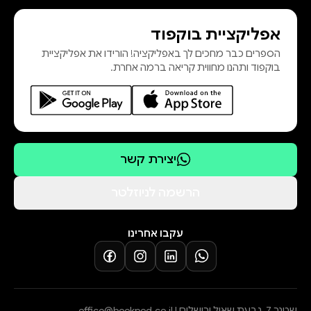
בהתכוונותה, באופן פעולתה ובכמה
אפליקציית בוקפוד
עבודות שהוצגו בה ואז הוסרו ממנה.
הספרים כבר מחכים לך באפליקציה! הורידו את אפליקציית
הדבר עורר טלטלה גדולה בשדה
בוקפוד ותהנו מחווית קריאה ברמה אחרת.
האמנות והדיה הגיעו לתקשורת
הבינלאומית. התיק המיוחד העוסק בה
מורכב מפרספקטיבות שונות
יצירת קשר
הרשמה לניוזלטר
עקבו אחרינו
שטנר 7, גבעת שאול ירושלים |
office@bookpod.co.il