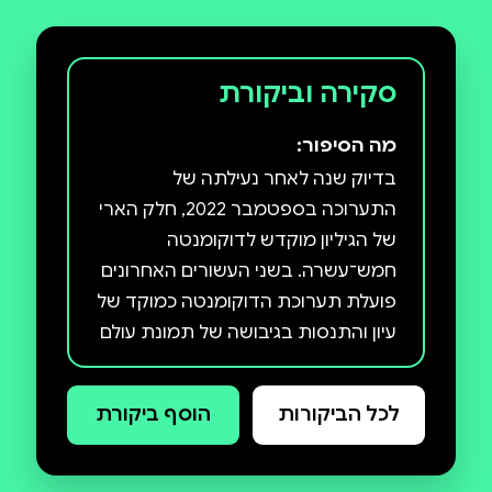
סקירה וביקורת
מה הסיפור:
בדיוק שנה לאחר נעילתה של
התערוכה בספטמבר 2022, חלק הארי
של הגיליון מוקדש לדוקומנטה
חמש־עשרה. בשני העשורים האחרונים
פועלת תערוכת הדוקומנטה כמוקד של
עיון והתנסות בגיבושה של תמונת עולם
עבור המאה העשרים ואחת. דוקומנטה
חמש־עשרה הובילה את המהלכים הללו
לכל הביקורות
הוסף ביקורת
אל הקצה. הניהול האמנותי שלה
הופקד בידיו של קולקטיב אמנים
מאינדונזיה שהחליט לפרוע את סדרי