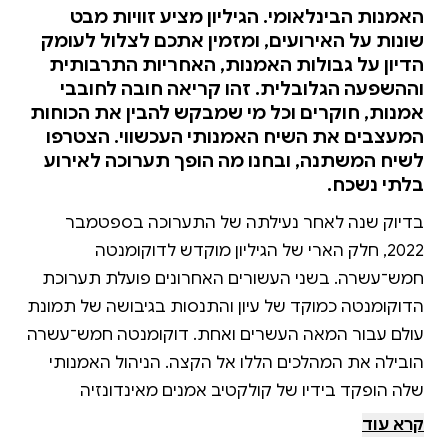
האמנות הבינלאומי. הגיליון מציע זוויות מבט
שונות על האירועים, ומזמין אתכם לצלול לעומק
הדיון על גבולות האמנות, האחריות התרבותית
וההשפעה הגלובלית. זהו קריאה חובה לחובבי
אמנות, חוקרים וכל מי שמבקש להבין את הכוחות
המעצבים את השיח האמנותי העכשווי. הצטרפו
לשיח המשתנה, ובחנו מה הופך תערוכה לאירוע
בלתי נשכח.
בדיוק שנה לאחר נעילתה של התערוכה בספטמבר
2022, חלק הארי של הגיליון מוקדש לדוקומנטה
חמש־עשרה. בשני העשורים האחרונים פועלת תערוכת
הדוקומנטה כמוקד של עיון והתנסות בגיבושה של תמונת
עולם עבור המאה העשרים ואחת. דוקומנטה חמש־עשרה
הובילה את המהלכים הללו אל הקצה. הניהול האמנותי
שלה הופקד בידיו של קולקטיב אמנים מאינדונזיה
שהחליט לפרוע את סדרי התערוכה ולהזמין קולקטיבים
קרא עוד
של אמנות מרחבי העולם, רובם מן הדרום הגלובלי,