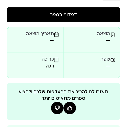
זהו ספר על אותיות שלא פרחו באש, על גווילים שידעו
גלות ותחייה, ועל אנשים פשוטים שבמעשה קטן הפכו
דפדוף בספר
לשומרי סף של זיכרון. הספר אינו ספר הלכה ולא מחקר
היסטורי, אלא פסיפס אנושי של עדויות, מסורות וסיפורים
הוצאה
תאריך הוצאה
שעברו מדור לדור, ועובדו ביד אוהבת המבקשת לשמר
—
—
שפה
כריכה
—
רכה
מנחם דולינסקי פועל זה עשרות שנים בצומת שבין ידע,
טכנולוגיה וזיכרון. איש מידע, שעסק לאורך השנים
תעזרו לנו להכיר את ההעדפות שלכם ולהציע
ספרים מתאימים יותר
בחיפוש, ניתוח ופענוח של טקסטים, מסמכים וסיפורים
עבודתו משלבת תשומת לב לפרטים, כבוד למקורות
ורגישות לסיפור האנושי המסתתר מאחורי כל מסמך,