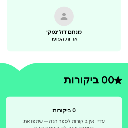
הרצאות בעקבות הספר לקהלים בוגרים ומוסדות תרבות
: מנחם דולינסקי 054-4581872 |
m.y.dolinsky@gmail.com
מנחם דולינסקי
אודות הסופר
0
0 ביקורות
דירוג ממוצע 0 מתוך 5
0 ביקורות
עדיין אין ביקורות לספר הזה — שתפו את