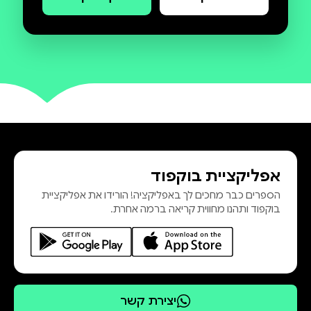
ילדים, חיילים, פליטים ומדענים — וכל
אחד מהם נשא עמו גורל של אדם,
זהו ספר על אותיות שלא פרחו באש,
על גווילים שידעו גלות ותחייה, ועל
אנשים פשוטים שבמעשה קטן הפכו
לשומרי סף של זיכרון. הספר אינו ספר
הלכה ולא מחקר היסטורי, אלא פסיפס
אנושי של עדויות, מסורות וסיפורים
אפליקציית בוקפוד
שעברו מדור לדור, ועובדו ביד אוהבת
הספרים כבר מחכים לך באפליקציה! הורידו את אפליקציית
בוקפוד ותהנו מחווית קריאה ברמה אחרת.
כי לעיתים, סיפורו של ספר תורה הוא
וסיפורו של עם תלוי, יותר מכול, במי
יצירת קשר