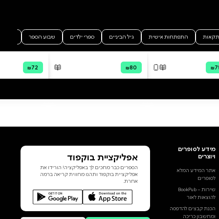
partnership with
HebrewBooks.org. The original
scan is available as a free
download at
www.hebrewbooks.org/65181 .
The ID number for this title is
65181. PLEASE NOTE: due to the
age, degradation in quality, and
imperfections in the scanning
process, some portions of this
הוסף ביקורת
book may be obscured,
damaged or incomplete. Please
לכל הביקורות
check the book preview (if
available) OR the original scan