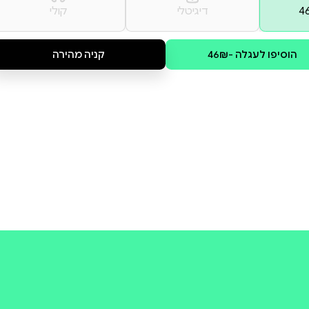
scanning process, some portions
check the book preview (if availa
קולי
קניה מהירה