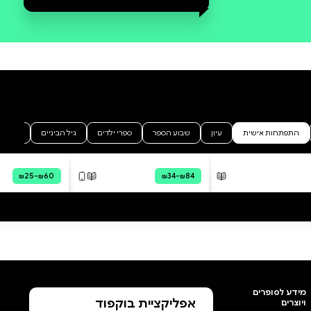
סקירה וביקורת
מה הסיפור:
״הריני מוותרת בזאת לעצמי על
הייסורים. הייסורים שבאים בעקבות
זה שאני לא מצליחה להיות כל הזמן
מצוינת ומצטיינת, מתוקתקת
ומסודרת, מדייקת ומחייכת.
ונהדרת. כי אני בין כה לא מצליחה
להיות כזאת. גם אי אפשר. אני סתם
נקרעת, ובסוף כועסת. מעכשיו
אשתדל קצת פחות ואהיה טובה
לעצמי קצת יותר. מגיע לי, אני בסך
הכול די בסדר. אני בטוחה שכולם