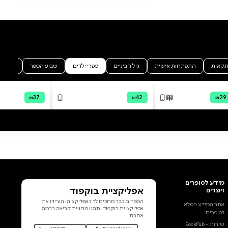
סקירה וביקורת
מה הסיפור:
תמרי הולכת לאיבוד, ספר ילדים
שכתבה אילנה מונק, ואיירה שירלי
ויסמן. ''תָּמָרִי מְפַחֶדֶת מִכָּל מִינֵי
דְּבָרִים - מֵהַחשֶֹך,ְ מִמִּפְלצָותֹ, אֲפִלּוּ
מִבָּלוֹנִים. אֲבָל יוֹתֵר מֵהַכֹּל הִיא
פּוֹחֶדֶת לָלֶכֶת לאִבּוּד - פִּתְאֹם לאֹ
לִמְצֹא אֶת אִמָּא וְאַבָּא.''
הוסף ביקורת