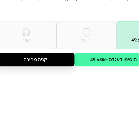
שלהם. זהו ספר מושלם
ים שרוצים לסייע להם.
ומץ ותמיכה – אפשר
 מְפַחֶדֶת מִכָּל מִינֵי דְּבָרִים -
 לאִבּוּד - פִּתְאֹם לאֹ לִמְצֹא אֶת אִמָּא
קולי