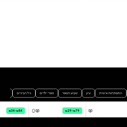
שלא ניתן לסרב לה. ג'רמי קרופורד
- בעלה של וריטי קרופורד, סופרת
פופולרית המרותקת למיטתה -
מציע ללואן להשלים את סדרת רבי
המכר של אשתו, במקומה. ללואן
אין ברירה אלא להסכים. היא מגיעה
לבית משפחת קרופורד בכוונה
להישאר שם לילה אחד או שניים, רק
כדי למיין את אי־הסדר בחדר
העבודה של וריטי ולאסוף את כל
הוסף ביקורת
החומר הדרוש לה לכתיבת הספר
הבא בסדרה. במהלך המיונים לואן
לכל הביקורות
מגלה כתב יד חבוי: אוטוביוגרפיה
המכילה הודאות מצמררות שווריטי
תיכננה לקחת איתה לקברה, ובהן