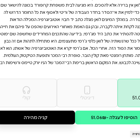
המתאבל? "תעתוע" של קולין
ד האחרון. אם אתם מחפשים
ת עוצמתיים, זה הספר
סם הקטלני של הובר.
ניתן לסרב לה. ג'רמי קרופורד -
לואן להשלים את סדרת רבי המכר
פחת קרופורד בכוונה להישאר שם
ולאסוף את כל החומר הדרוש לה
וביוגרפיה המכילה הודאות
ירועים שהפכו על פיהם את חייהם
כנים המחרידים שחשפה שם ימוטטו
א מתחילה לתהות אם זה נבון
אוטוביוגרפיה של אשתו, הוא לא
מכר ותופעת הטיקטוק העולמית.