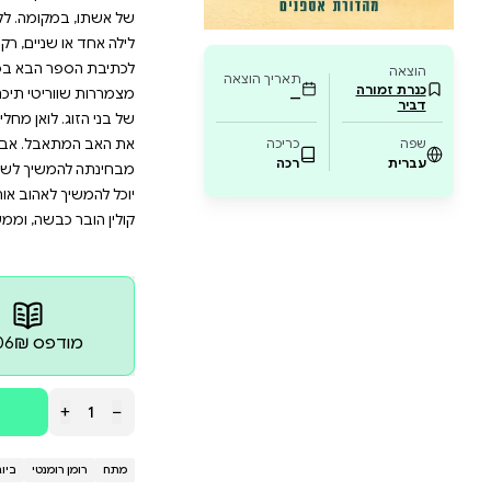
שר המתהווה, או לשמור על הסוד ולהגן על האב 
תחן רומנטי עוצר נשימה שיטריף אתכם עד העמו
ר להניח מהיד, שמלא בתפניות עלילתיות ורגשו
טרפו למיליוני קוראים בעולם שכבר התאהבו בק
 סופרת מתחילה עם חשבון בנק מרוקן, שמקבלת הצעה שלא 
 קרופורד, סופרת פופולרית המרותקת למיטתה - מציע ל
מה. ללואן אין ברירה אלא להסכים. היא מגיעה לבית מש
ניים, רק כדי למיין את אי־הסדר בחדר העבודה של וריטי 
בא בסדרה. במהלך המיונים לואן מגלה כתב יד חבוי: אוט
טי תיכננה לקחת איתה לקברה, ובהן גם האמת מאחורי הא
לואן מחליטה להסתיר את כתב היד מג'רמי, בידיעה שהת
. אבל ככל שרגשותיה של לואן כלפי ג'רמי מתעצמים, הי
ך לשמור את הסוד הזה. אחרי הכול, אם ג'רמי יקרא את ה
אהוב אותה. מותחן רומנטי מאת קולין הובר, סופרת רבי ה