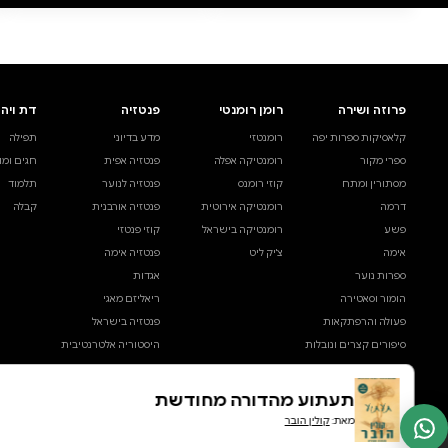
תעתוע
בקצב הל
קולין הובר
קולין הובר
דיגיטלי
מודפס
קולי
מודפס
₪48
קנייה מהירה
·
₪48
קניי
הוספה לסל
·
₪48
הוס
39
48
₪
₪