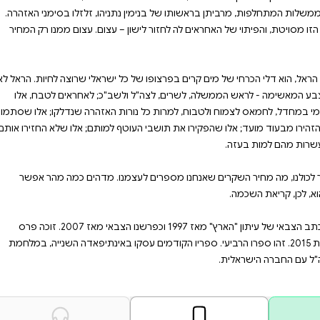
הוא,לכן,קריאת השכמה. עמוס הראל משמש ככתב הצבאי של עיתון "הארץ" מאז 1997
וכפרשנו הצבאי מאז 2007. זוכה פרס סוקולוב לעיתונות בשנת 2015. זהו ספרו הרביעי.
נייה וביחסי צה"ל עם החברה
ין בתי הרפאים המפויחים של כפר
 המיגוניות שהפכו למלכודות מוות,
דקה אחת בבוקר שבעה באוקטובר
2023, אבל התפוררה בהדרגה הרבה קודם. גילויים של זחיחות, יוהרה ובינוניות תפסו תוך 50 שנה את
 של לחימה בעצימות נמוכה,
על השכם, בלי לראות את האויב
תניהו, זלזלו בסימני האזהרה.
– עצום. עצום ממנו רק המחיר