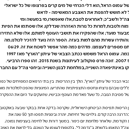
2023,אבל התפוררה בהדרגה הרבה קודם. גילויים של זחיחות,יוהרה ובינוניות תפסו תוך 50
יפור. במשך דורות של
לשחק ב"נדמה לי",בלטפוח
 הממשלות המתחלפות,מרביתן
ת מהאשליה הזו
מנו רק המחיר ששילמנו,ועוד
 קרים בפרצופו של כל ישראלי
- לראש
,מי במעשה ומי
קו; אלו שסתמו את הפיות
טף למותם; אלו שלא החזירו
 נועד להזכיר לכולנו,מה
מחיר השקרים שאנחנו מספרים לעצמנו. מדהים כמה מהר אפשר לשכוח את זה. 06:29