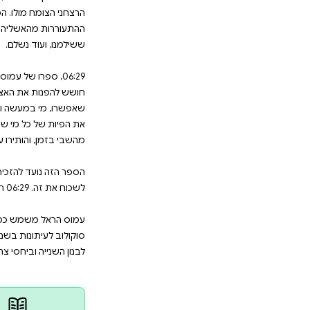
ים עסקו באינתיפאדה השנייה,במלחמת לבנון הש
רשן הצבאי הבכיר של עיתון "הארץ", הולך בין ההריסות: ב
ובארי, החמ"לים שבהם נרצחו ונחטפו התצפיתניות שהתריעו,
ר גם בין הריסות תפיסת הביטחון הישראלית, שקרסה ב
פכחות הקודמת, שלאחר מלחמת יום כיפור. במשך דורות
חמות", צה"ל התאמן בלשחק ב"נדמה לי", בלטפוח לעצמו 
מולו. הממשלות המתחלפות, מרביתן בראשותו של בנימין נ
שליה הזו מסויטת, והפיתוי של האחראים לה לחזור לישון 