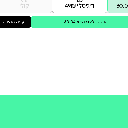
 כל ישראלי שרוצה לחיות. הראל לא
שב"כ; לאחראים לטבח, אלו
ות האזהרה שנדלקו; אלו שסתמו
ף למותם; אלו שלא החזירו אותם
מנו. מדהים כמה מהר אפשר
עמוס הראל משמש ככתב הצבאי של עיתון "הארץ" מאז 1997 וכפרשנו הצבאי מאז 2007. זוכה פרס
קודמים עסקו באינתיפאדה השנייה, במלחמת