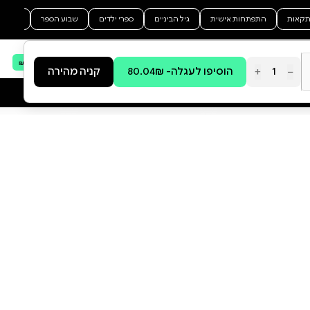
ובארי, החמ"לים שבהם נרצחו
ונחטפו התצפיתניות שהתריעו,
המיגוניות שהפכו למלכודות מוות,
כל הדרך מגֵּיא ההרֵגה של מסיבת
הנובה, כל שעל מאדמת העוטף
וכבישיו, שזועקים עד היום את
ההפקרה. המסע הזה עובר גם בין
הריסות תפיסת הביטחון
הוסף ביקורת
הישראלית, שקרסה בדקה אחת
בבוקר שבעה באוקטובר 2023,
לכל הביקורות
אבל התפוררה בהדרגה הרבה
קודם. גילויים של זחיחות, יוהרה
ובינוניות תפסו תוך 50 שנה את
מקומה של ההתפכחות הקודמת,
שלאחר מלחמת יום כיפור. במשך