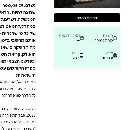
מה של ההתפכחות הקודמת,שלאחר מלחמת יום כ
ות נמוכה,"מערכה בין מלחמות",צה"ל התאמן ב
כם,בלי לראות את האויב הרצחני הצומח מולו.
בנימין נתניהו,זלזלו בסימני האזהרה. ההתעוררו
תוי של האחראים לה לחזור לישון – עצום. עצום מ
נשלם. 06:29,ספרו של עמוס הראל,הוא דלי הכרחי של מים
ת. הראל לא חושש להפנות את האצבע המאשימה 
ים,לצה"ל ולשב"כ; לאחראים לטבח,אלו שאפשרו
 לצמוח ולטבוח,למרות כל נורות האזהרה שנדל
זהירו מבעוד מועד; אלו שהפקירו את תושבי העו
בזמן,והותירו עשרות מהם למות בעזה. הספר הזה