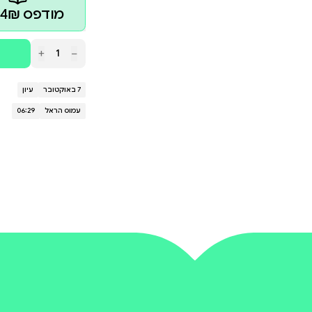
פרו של עמוס הראל, הוא דלי הכרחי של מים קרים בפרצופו של
את האצבע המאשימה - לראש הממשלה, לשרים, לצה"ל ול
מעשה ומי במחדל, לחמאס לצמוח ולטבוח, למרות כל נור
ל מי שהזהירו מבעוד מועד; אלו שהפקירו את תושבי העוט
 להזכיר לכולנו, מה מחיר השקרים שאנחנו מספרים לעצ
סוקולוב לעיתונות בשנת 2015. זהו ספרו הרביעי. ספריו ה