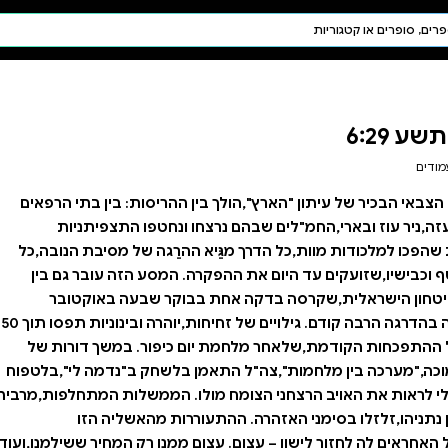
חיפוש AI
דת ויהדות
תפילה
חגים ומועדים
תלמוד
קבלה
הריסות: בין בתי הרפאים
נחטפו התצפיתניות
רֵגה של מסיבת הנובה,כל
מסע הזה עובר גם בין
קר שבעה באוקטובר