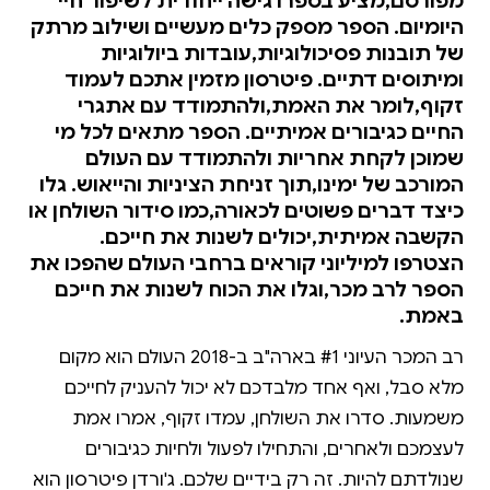
מפורסם,מציע בספרו גישה ייחודית לשיפור חיי
היומיום. הספר מספק כלים מעשיים ושילוב מרתק
של תובנות פסיכולוגיות,עובדות ביולוגיות
ומיתוסים דתיים. פיטרסון מזמין אתכם לעמוד
זקוף,לומר את האמת,ולהתמודד עם אתגרי
החיים כגיבורים אמיתיים. הספר מתאים לכל מי
שמוכן לקחת אחריות ולהתמודד עם העולם
המורכב של ימינו,תוך זניחת הציניות והייאוש. גלו
כיצד דברים פשוטים לכאורה,כמו סידור השולחן או
הקשבה אמיתית,יכולים לשנות את חייכם.
הצטרפו למיליוני קוראים ברחבי העולם שהפכו את
הספר לרב מכר,וגלו את הכוח לשנות את חייכם
באמת.
רב המכר העיוני #1 בארה"ב ב-2018 העולם הוא מקום
מלא סבל, ואף אחד מלבדכם לא יכול להעניק לחייכם
משמעות. סדרו את השולחן, עמדו זקוף, אמרו אמת
לעצמכם ולאחרים, והתחילו לפעול ולחיות כגיבורים
שנולדתם להיות. זה רק בידיים שלכם. ג'ורדן פיטרסון הוא