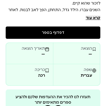
השנים עברו. הילד גדל, התחתן, הפך לאב לבנות. לאחר
הגירושים הוא התחיל זוגיות חדשה, אמיתית יותר, מכילה.
קרא עוד
הוא בנה חיים מתפקדים, יציבים, כמעט נורמליים, אבל
דפדוף בספר
לילה אחד של התגלות פתח דלת שהוא בכלל לא זכר
הוצאה
תאריך הוצאה
שקיימת. התת־מודע התרומם והילד שהוא היה, הקפוא,
—
—
הזיכרון התפרץ. הפצע שנאטם בכל הכוח החל שוב
שפה
כריכה
עברית
רכה
תעזרו לנו להכיר את ההעדפות שלכם ולהציע
ספרים מתאימים יותר