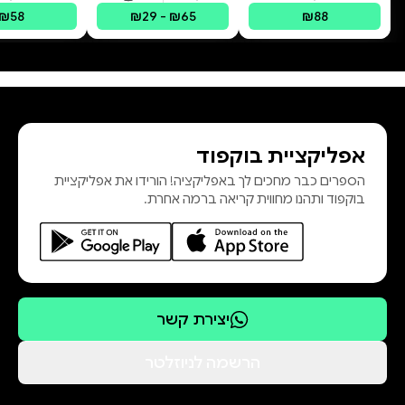
פורמטים זמינים
:
מודפס
פורמטים זמינים
:
מודפס, דיגיטלי
פורמטים 
₪58
₪29 - ₪65
₪88
חשוכים של הנפש, כדי למצוא שוב את
וזה גם סיפור אהבה, לא מושלם, אבל
אפליקציית בוקפוד
היא להפסיק לברוח מעצמך.
הספרים כבר מחכים לך באפליקציה! הורידו את אפליקציית
בוקפוד ותהנו מחווית קריאה ברמה אחרת.
יצירת קשר
הרשמה לניוזלטר