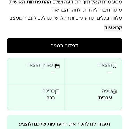
מסע מרתק אל תוך התודעה ועולם ההתפתחות האישית
מלווה בכלים תודעתיים ותרגול, שיתנו לכם לעבור ממצב
קרא עוד
דרך הבנויה משלושה שלבים הכרחיים במסע לשינוי
דפדוף בספר
תודעתי ומעשי. שלושה שלבים שאין אפשרות לדלג
עליהם ואין קיצור דרך סביבם: בניית תשתית וכלי של איזון,
הוצאה
תאריך הוצאה
—
—
ספר פרקטי וקצר, שנועד לקריאה חוזרת ולתרגול כדרך
שפה
כריכה
עברית
רכה
ספר שמלווה את הקורא שלב אחר שלב אל גרסה
תעזרו לנו להכיר את ההעדפות שלכם ולהציע