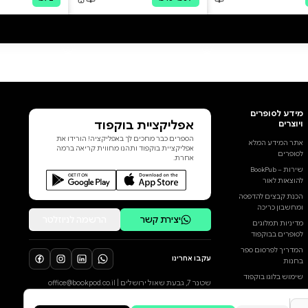
אבל מי שיוצא אל המסלול יום אחרי
יום, יודע שזו לא כל האמת. האמת
נמצאת בנקודה שבה הגוף כבר
רוצה לעצור, אבל הראש מוצא
סיבה אחת נוספת להמשיך. בספר
זה, דפנה פרחי מציגה 50 תובנות
שנכתבו מתוך ניסיון של כמעט 30
שנות ריצה, אלפי קילומטרים על
הכביש ובשבילים, והשתתפות
במאות תחרויות – ביניהן עשרה
הוסף ביקורת
מרתונים. זהו אינו ספר הדרכה
טכני, אלא התבוננות במנגנונים
לכל הביקורות
שמניעים אותנו: איך לשחרר את מי
שהיינו לטובת מי שאנחנו היום, איך
הופך המאמץ הפיזי לכלי לניהול