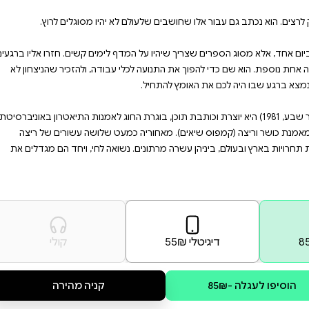
בספר זה, דפנה פרחי מציגה 50 תובנות שנכתבו מתוך ניסיון של כמעט 30 שנות ריצה, אלפי קילומטרים על
 לשחרר את מי שהיינו לטובת מי
חה היא לפעמים המעשה הכי אמיץ
 לימים קשים. חזרו אליו ברגעים
עבודה, ולהזכיר שהניצחון לא
תוכן, בוגרת החוג לאמנות התיאטרון באוניברסיטת