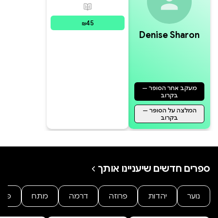
פורמטים זמינים
:
מודפס
45
₪
Denise Sharon
מעקב אחר הסופר —
בקרוב
המלצה על הסופר —
בקרוב
ספרים חדשים שיעניינו אותך
נוער
יהדות
פרוזה
דרמה
מתח
פנט