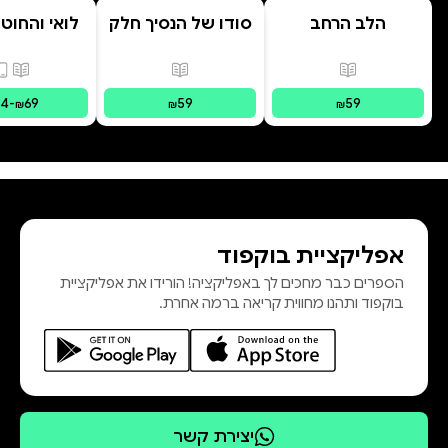
הלב הרחב
סודו של הנסיך חלק
לואי והחוט
ב' סוד הנסיך
- הרפתקת 
הנסתר
המרחפ
פורמטים זמינים
:
מודפס
פורמטים זמינים
:
מודפס
פורמ
34
-
69
59
59
₪
₪
₪
אפליקציית בוקפוד
הספרים כבר מחכים לך באפליקציה! הורידו את אפליקציית
בוקפוד ותהנו מחווית קריאה ברמה אחרת.
יצירת קשר