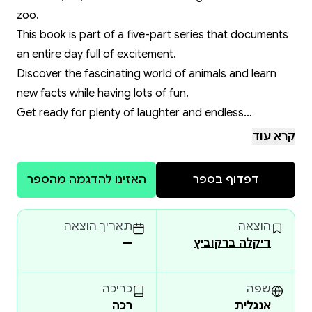
zoo.
This book is part of a five-part series that documents
an entire day full of excitement.
Discover the fascinating world of animals and learn
new facts while having lots of fun.
Get ready for plenty of laughter and endless
discoveries.
קרא עוד
🌸
הספר מגיע עם כריכה רכה ודפי כרומו - להתאמה
דפדוף בספר
האזינו להדגמה מהספר
מושלמת עם האיורים.
Paperback with Chrome paper - printed and delivered
הוצאה
תאריך הוצאה
only in Israel
דיקלה ברקוביץ
—
🌸
*** מבצע ***
שפה
כריכה
אנגלית
רכה
הספר ניתן לקניה כחלק מהסט השלם במחיר מבצע -