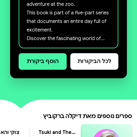
adventure at the zoo.
For more info about my books
This book is part of a five-part series
that documents an entire day full of
🌸
excitement.
Discover the fascinating world of
animals and learn new facts while
having lots of fun.
לכל הביקורות
הוסף ביקורת
Get ready for plenty of laughter and
endless discoveries.
🌸
הספר מגיע עם כריכה רכה ודפי כרומו
- להתאמה מושלמת עם האיורים.
Paperback with Chrome paper -
ספרים נוספים מאת
דיקלה ברקוביץ
printed and delivered only in Israel
🌸
Tsuki and The
צוקי והאו