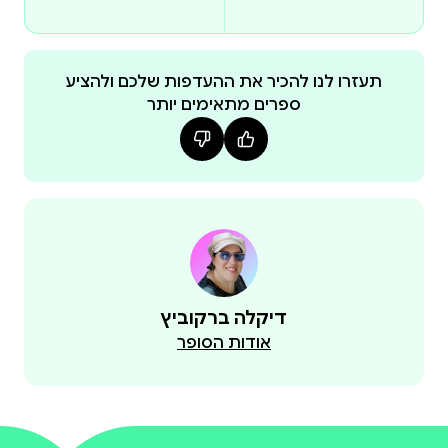
כאן באתר
💖 Special Deal 💖
תעזרו לנו להכיר את ההעדפות שלכם ולהציע
ספרים מתאימים יותר
Grab the whole set at a sweet price – only here
🌸
This book is available in Hardback and eBook format
at other online stores, such as Amazon .
ספר דיגיטלי - eBook Universal Link
🌸
התמונות בצד הן מתוך הספר בכריכה קשה.
דיקלה ברקוביץ
The images on the side are from the Hardcover
אודות הסופר
version.
🌸
ניתן להשיג את הספר גם בכריכה קשה וגם בגרסה
דיגיטלית ,