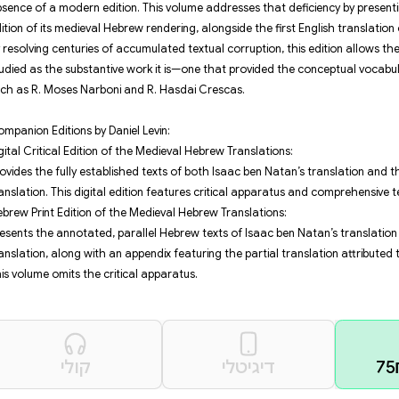
twenty-five premises of Maimonid
Maimonidean theology with the ve
By systematically supplying the 
al‑Tabrīzī constructed a compre
profoundly influenced the trajec
Despite its historical significan
absence of a modern edition. Thi
edition of its medieval Hebrew ren
By resolving centuries of accumu
studied as the substantive work 
such as R. Moses Narboni and R.
Companion Editions by Daniel Lev
Digital Critical Edition of the Me