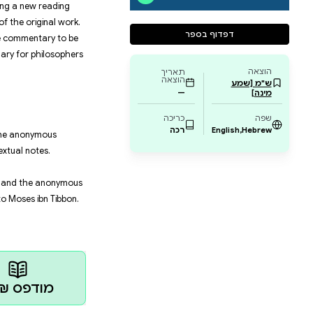
es’ Guide to the Perplexed bridges the Aristotelian f
rification methods of the Eastern Islamic philosophica
physical and metaphysical proofs that Maimonides cho
hensive framework rooted in Avicennan philosophy, wh
tory of medieval Jewish thought.
ce, access to al-Tabrīzī’s commentary has been hindered
s volume addresses that deficiency by presenting a n
dering, alongside the first English translation of the o
lated textual corruption, this edition allows the comm
it is—one that provided the conceptual vocabulary for
 Hasdai Crescas.
in:
dieval Hebrew Translations: