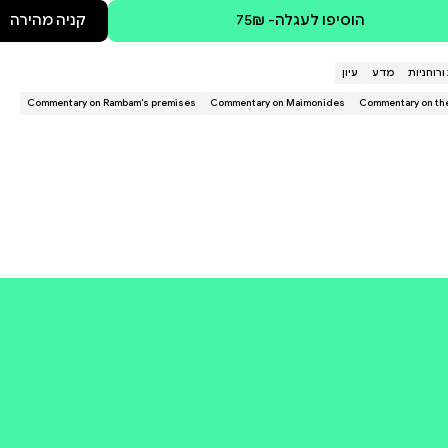
Provides the fully established t
translation. This digital edition
Hebrew Print Edition of the Medi
Presents the annotated, paralle
translation, along with an append
This volume omits the critical ap
קולי
קניה מהירה