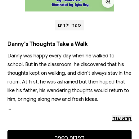
ספרי ילדים
Danny's Thoughts Take a Walk
Danny was happy every day when he walked to
school. But in the classroom, he discovered that his
thoughts kept on walking, and didn’t always stay in the
room. At first, he was ashamed but then hoped that
like his father, his wandering thoughts would return to
him, bringing along new and fresh ideas.
Other books by Asnat Dor:
קרא עוד
Mom and Dad Go on Vacation
Emma Gets a Chance
דפדוף בספר