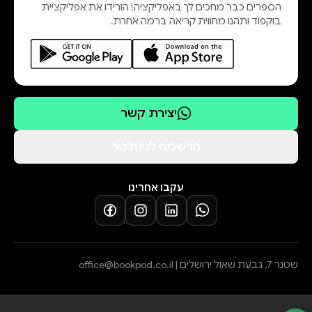
הספרים כבר מחכים לך באפליקציה! הורידו את אפליקציית
בוקפוד ותהנו מחווית קריאה ברמה אחרת.
יצירת קשר
הרשמה לניוזלטר
עקבו אחרינו
שטנר 7, גבעת שאול ירושלים |
office@bookpod.co.il