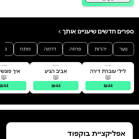
ספרים חדשים שיעניינו אותך
נוער
יהדות
פרוזה
דרמה
מתח
פנט
לילי עוברת דירה
אביב הגיע
איך פוגש
הלב?
פורמטים זמינים
:
מודפס
פורמטים זמינים
:
מודפס
פורמטים 
₪44
₪44
₪44
אפליקציית בוקפוד