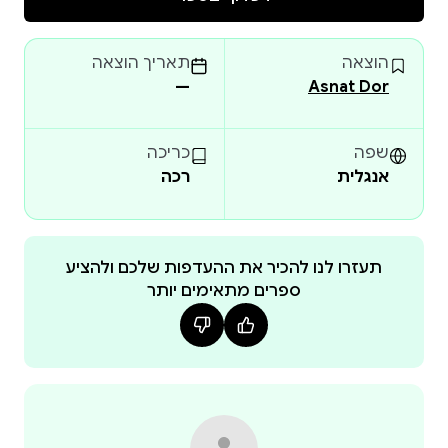
The Lamppost on Our Street
Oliver’s Birthday Puzzle
הוצאה
תאריך הוצאה
Twinkle is Not Bored Any More
—
Asnat Dor
Ron’s Mysterious Monster
שפה
כריכה
אנגלית
רכה
תעזרו לנו להכיר את ההעדפות שלכם ולהציע
ספרים מתאימים יותר