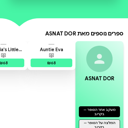
Other books by Asnat Dor:
Mom and Dad Go on Vacation
Emma Gets a Chance
The Lamppost on Our Street
ספרים נוספים מאת
ASNAT DOR
Oliver’s Birthday Puzzle
Twinkle is Not Bored Any More
Ron’s Mysterious Monster
a's Little
Auntie Eva
ecret
פורמטים זמינים
:
מודפס
פורמטים 
₪68
₪68
ASNAT DOR
מעקב אחר הסופר —
בקרוב
המלצה על הסופר —
בקרוב