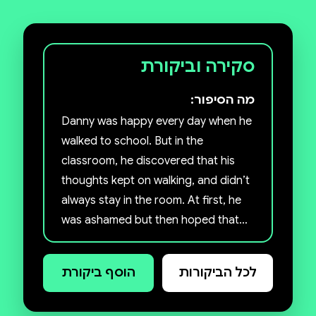
סקירה וביקורת
מה הסיפור:
Danny was happy every day when he
walked to school. But in the
classroom, he discovered that his
thoughts kept on walking, and didn’t
always stay in the room. At first, he
was ashamed but then hoped that
like his father, his wandering
thoughts would return to him,
לכל הביקורות
הוסף ביקורת
bringing along new and fresh ideas.