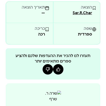
Fichas completas para crear personajes inolvidables.
הוצאה
תאריך הוצאה
30 espacios para resumir capítulos.
—
Sar.R.Char
¡150 días de bitácora de escritura!
Notas personales, frases favoritas y más.
שפה
כריכה
ספרדית
רכה
Creado para quienes habitan entre ideas, historias y
personajes, y buscan una herramienta que los
acompañe y motive cada día. Este diario no solo te
organiza: te inspira.
תעזרו לנו להכיר את ההעדפות שלכם ולהציע
ספרים מתאימים יותר
Ideal para escritores de fantasía, distopía, thriller y
quienes están por escribir su primera (o décima)
novela.
Creado por la autora Sar.R.Char, este diario se
convertirá en tu mejor aliado creativo.
¿Estás listo? Empecemos.