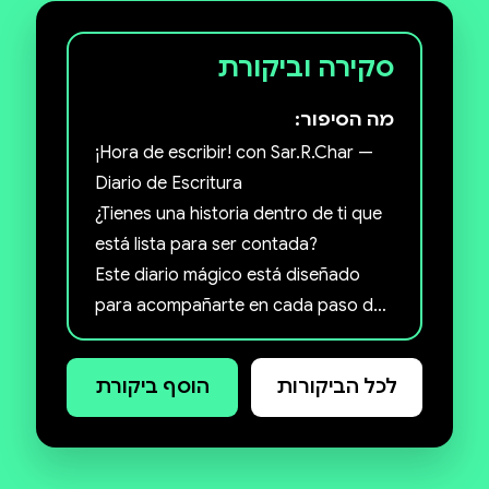
סקירה וביקורת
מה הסיפור:
¡Hora de escribir! con Sar.R.Char —
Diario de Escritura
¿Tienes una historia dentro de ti que
está lista para ser contada?
Este diario mágico está diseñado
para acompañarte en cada paso del
proceso creativo: desde la chispa
inicial de una idea, pasando por tus
לכל הביקורות
הוסף ביקורת
personajes y mundos, hasta el
momento en que ves tu historia
tomar forma.
Incluye: