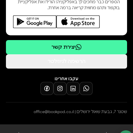
הספרים כבר מחכים לך באפליקציה! הורידו את אפליקציית
בוקפוד ותהנו מחווית קריאה ברמה אחרת.
יצירת קשר
הרשמה לניוזלטר
עקבו אחרינו
שטנר 7, גבעת שאול ירושלים |
office@bookpod.co.il