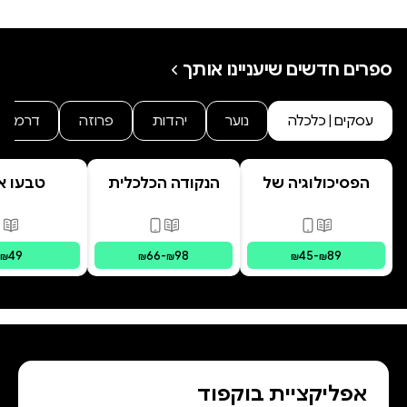
ספרים חדשים שיעניינו אותך
עסקים | כלכלה
נוער
יהדות
פרוזה
דרמה
הפסיכולוגיה של
הנקודה הכלכלית
טבעו א
ההשקעות
פורמטים זמינים
:
מודפס, דיגיטלי
פורמטים זמינים
:
מודפס, דיגי
פור
49
66
-
98
45
-
89
₪
₪
₪
₪
₪
אפליקציית בוקפוד