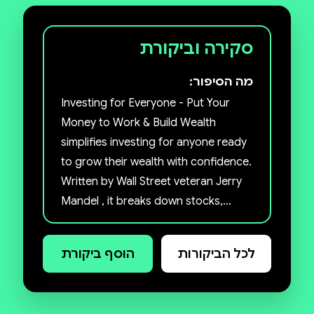
סקירה וביקורת
מה הסיפור:
Investing for Everyone - Put Your
Money to Work & Build Wealth
simplifies investing for anyone ready
to grow their wealth with confidence.
Written by Wall Street veteran Jerry
Mandel , it breaks down stocks,
Bonds, ETFs, and more, without
jargon or intimidation.
לכל הביקורות
הוסף ביקורת
Learn how to build a balanced
portfolio, avoid common mistakes,
and make your money work for you.