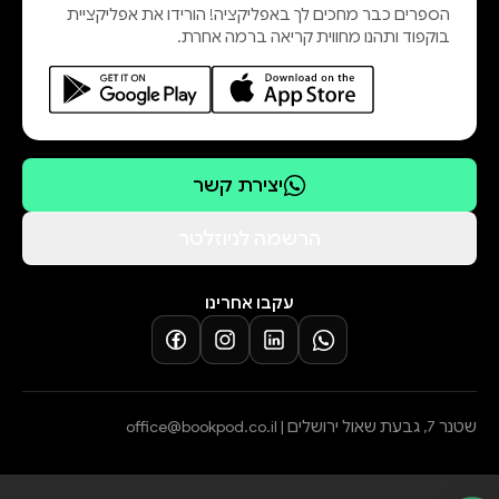
הספרים כבר מחכים לך באפליקציה! הורידו את אפליקציית
בוקפוד ותהנו מחווית קריאה ברמה אחרת.
יצירת קשר
הרשמה לניוזלטר
עקבו אחרינו
שטנר 7, גבעת שאול ירושלים |
office@bookpod.co.il