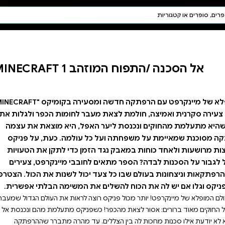
חיפוש AI
דת ויהדות
תפילה
זהב 1
חגים ומועדים
תלמוד
קבלה
היכנסו לעולם המופלא של מיינקרפט עם הרפתקה חדשה ומסעירה בקומיקס "MINECRAFT
בר לחומות הכפר ולגלות את
פל, היא מוצאת את עצמה
עולמה. כעת, על פניקס
ן כדי לתקן את הטעויות