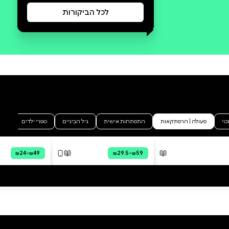
סקירה וביקורת
מה הסיפור:
הרפתקה בקומיקס בעולם המופלא
של מיינקרפט! יותר מכול פניקס
רוצה לראות את העולם הגדול
שמעבר לחומת הכפר שלה. אבל
החוקים מאוד ברורים: אסור לצאת
מהכפר! כשפניקס מתעלמת מהם
ונכנסת אל היער האפל שבחוץ, היא
לא יודעת אילו סכנות מחכות לה בין
הצללים. עד מהרה מתברר