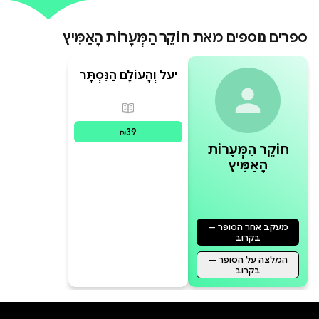
נוצר על ידי booky.kids
ספרים נוספים מאת
חוֹקֵר הַמְּעָרוֹת הָאַמִּיץ
יעל וְהָעוֹלָם הַנִּסְתָּר
מִתַּחַת לָאֲדָמָה
פורמטים זמינים
:
מודפס
39
₪
חוֹקֵר הַמְּעָרוֹת
הָאַמִּיץ
מעקב אחר הסופר —
בקרוב
המלצה על הסופר —
בקרוב