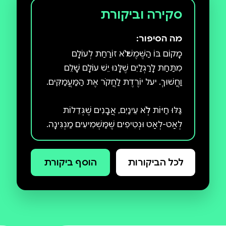
סקירה וביקורת
מה הסיפור:
מִתַּחַת לָרַגְלַיִם שֶׁלָּנוּ יֵשׁ עוֹלָם שָׁלֵם
גַּלּוּ חַיּוֹת לְלֹא עֵינַיִם, אֲבָנִים שֶׁגְּדֵלוֹת
סִפּוּר עַל הַכֹּחַ שֶׁל הַטֶּבַע לִיצֹר יֹפִי גַּם
לכל הביקורות
הוסף ביקורת
" סֵפֶר מְרַתֵּק! לָמַדְנוּ אֵיךְ נוֹצָרוֹת
מְעָרוֹת וְעַל הָעֲטַלֵּפִים. אִיּוּרִים מַדְהִימִים.