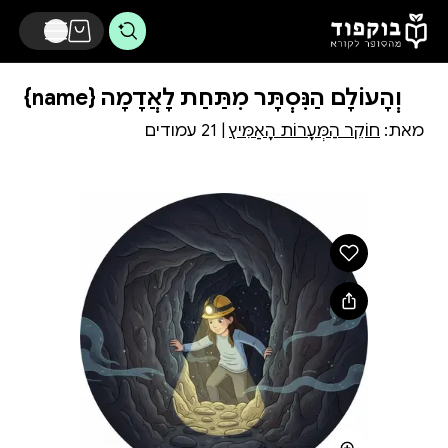
דלג לתוכן הראשי
{name} וְהָעוֹלָם הַנִּסְתָּר מִתַּחַת לָאֲדָמָה
מאת:
חוֹקֵר הַמְּעָרוֹת הָאַמִּיץ
| 21 עמודים