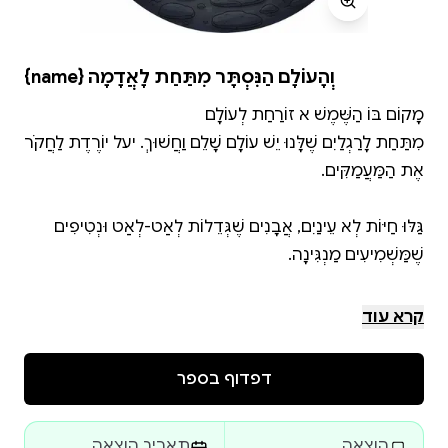
{name} וְהָעוֹלָם הַנִּסְתָּר מִתַּחַת לָאֲדָמָה
מִתַּחַת לָרַגְלַיִם שֶׁלָּנוּ יֵשׁ עוֹלָם שָׁלֵם וַחֲשׁוּךְ. יעל יוֹרֶדֶת לַחֲקֹר
גַּלּוּ חַיּוֹת לְלֹא עֵינַיִם, אֲבָנִים שֶׁגְּדֵלוֹת לְאַט-לְאַט וּנְטִיפִים
קרא עוד
" סֵפֶר מְרַתֵּק! לָמַדְנוּ אֵיךְ נוֹצָרוֹת מְעָרוֹת וְעַל הָעֲטַלֵּפִים.
דפדוף בספר
נוצר על ידי booky.kids
הוצאה
תאריך הוצאה