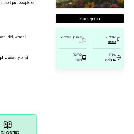
u
ere’s what you need to know
swimming, and jewelry, and asking weird questions that 
to talk to
le will listen to what I have to say
—how I met Neoro, what I learned from him, what I did