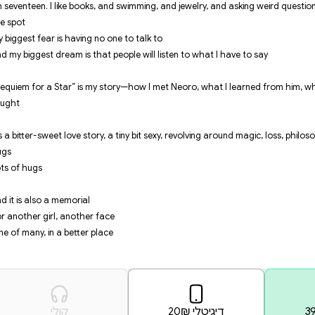
Neoro was his name back then
And he wasn’t alone
He had me
Hi, I’m Nova, pleased to meet yo
I’m not a fan of small talk, so h
I’m seventeen. I like books, and 
the spot
My biggest fear is having no one 
And my biggest dream is that peop
“Requiem for a Star” is my story
fought