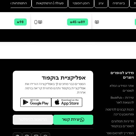
asking weird questions that put
הוסף ביקורת
people on the spot My biggest
fear is having no one to talk to
לכל הביקורות
And my biggest dream is that
people will listen to what I have
to say “Requiem for a Star” is my
story—how I met Neoro, what I
learned from him, what I did,
what I fought It’s a bitter-sweet
love story, a tiny bit sexy,
revolving around magic, loss,
philosophy, beauty, and hugs
Lots of hugs And it is also a
memorial For another girl,
another face One of many, in a