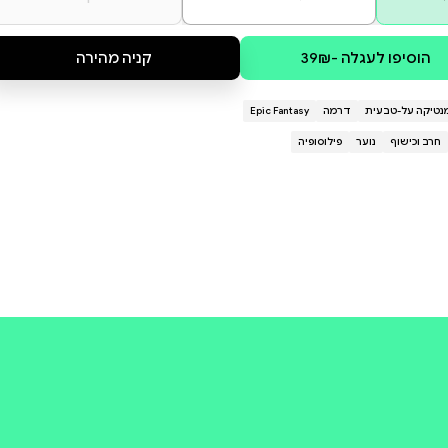
It’s a bitter-sweet love story, a t
hugs
Lots of hugs
And it is also a memorial
For another girl, another face
One of many, in a better place
קולי