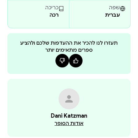
experience from the foremost experts on SPIFFE and
שפה
כריכה
עברית
רכה
SPIRE to provide a deep understanding of the identity
problem and how to solve it. With these projects,
developers and operators can build software using
new infrastructure technologies while allowing security
תעזרו לנו להכיר את ההעדפות שלכם ולהציע
ספרים מתאימים יותר
teams to step back from expensive and time
consuming manual security processes.
This book is licensed under CC BY 4.0. The original
digital version is available for free at spiffe.io.
Dani Katzman
אודות הסופר