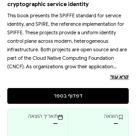
cryptographic service identity
This book presents the SPIFFE standard for service
identity, and SPIRE, the reference implementation for
SPIFFE. These projects provide a uniform identity
control plane across modern, heterogeneous
infrastructure. Both projects are open source and are
part of the Cloud Native Computing Foundation
(CNCF). As organizations grow their application
architectures to make the most of new infrastructure
קרא עוד
technologies, their security models must also evolve.
Software has grown from one monolith on one box, to
דפדוף בספר
dozens or hundreds of tightly linked microservices
that may be spread across thousands of virtual
הוצאה
תאריך הוצאה
machines in public clouds or private data centers. In
—
—
this new infrastructure world, SPIFFE and SPIRE help
keep systems secure. This book strives to distill the