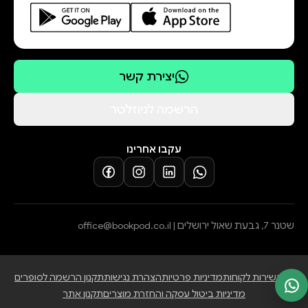
from expensive and time consuming
manual security processes.
This book is licensed under CC BY
יצירת קשר
4.0. The original digital version is
available for free at spiffe.io.
הרשמה לניוזלטר
עקבו אחרינו
שטנר 7, גבעת שאול ירושלים |
office@bookpod.co.il
בלוג
שירות לקוחות
מדיניות פרטיות
הצהרת נגישות
תקנון הרשמה לסופרים
מדיניות ביטול עסקה והחזרת מוצרים
תקנון אתר