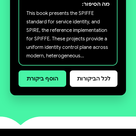
מה הסיפור:
This book presents the SPIFFE
standard for service identity, and
SPIRE, the reference implementation
for SPIFFE. These projects provide a
uniform identity control plane across
modern, heterogeneous
infrastructure. Both projects are
open source and are part of the
לכל הביקורות
הוסף ביקורת
Cloud Native Computing Foundation
(CNCF). As organizations grow their
application architectures to make the
most of new infrastructure
technologies, their security models
must also evolve. Software has
grown from one monolith on one