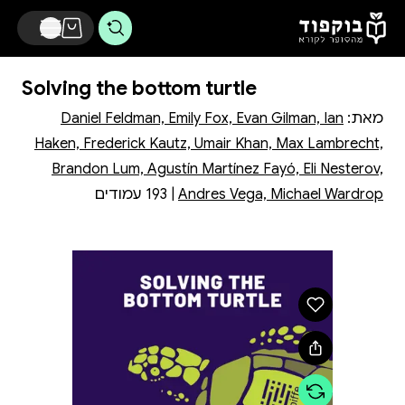
דלג לתוכן הראשי
Solving the bottom turtle
מאת:
Daniel Feldman, Emily Fox, Evan Gilman, Ian
Haken, Frederick Kautz, Umair Khan, Max Lambrecht,
Brandon Lum, Agustín Martínez Fayó, Eli Nesterov,
Andres Vega, Michael Wardrop
| 193 עמודים