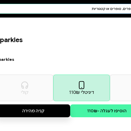
חיפוש AI
דת ויהדות
תפילה
Sparkles
חגים ומועדים
תלמוד
קבלה
Sparkles