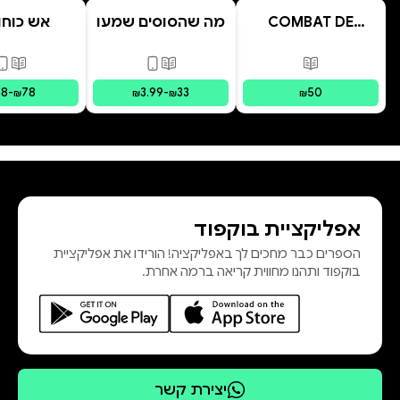
COMBAT DE
מה שהסוסים שמעו
אש כוחות
MEMOIRE
פורמטים זמינים
:
מודפס
פורמטים זמינים
:
מודפס, דיגי
פורמ
48
-
78
3.99
-
33
50
₪
₪
₪
₪
אפליקציית בוקפוד
הספרים כבר מחכים לך באפליקציה! הורידו את אפליקציית
בוקפוד ותהנו מחווית קריאה ברמה אחרת.
יצירת קשר