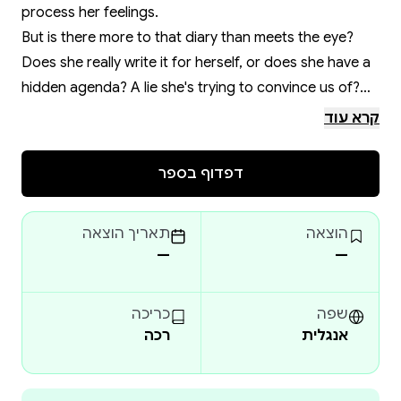
process her feelings.
But is there more to that diary than meets the eye?
Does she really write it for herself, or does she have a
hidden agenda? A lie she's trying to convince us of?
What is she hiding? Who killed her father? And who
קרא עוד
keeps leaving comments on the diary?
Maybe not everything written there is true.
דפדוף בספר
Maybe none of it is.
Be careful as to who you believe, and proceed reading
הוצאה
תאריך הוצאה
with caution.
—
—
שפה
כריכה
אנגלית
רכה