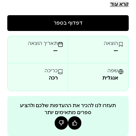
and explores how humans influence the weather. This
קרא עוד
captivating story will inspire young minds to think
about the world around them while offering a fun and
דפדוף בספר
educational experience. Perfect for curious children,
this book not only entertains but also teaches
הוצאה
תאריך הוצאה
important lessons about science, nature, and the
—
—
environment. A perfect gift to spark your child’s
imagination and thirst for knowledge!
שפה
כריכה
אנגלית
רכה
תעזרו לנו להכיר את ההעדפות שלכם ולהציע
ספרים מתאימים יותר