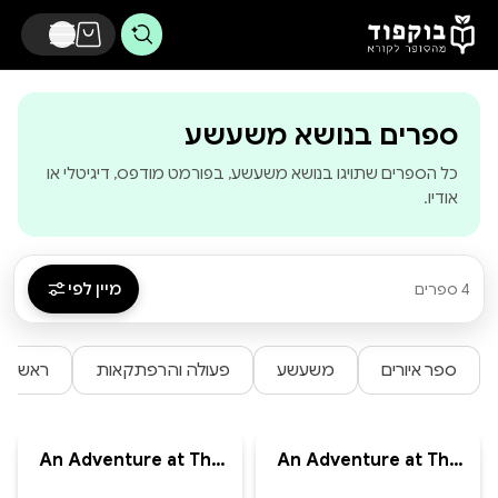
דלג לתוכן הראשי
-
בוקפוד - מהס
ספרים בנושא משעשע
כל הספרים שתויגו בנושא משעשע, בפורמט מודפס, דיגיטלי או
אודיו.
מיין לפי
4 ספרים
ספר איורים
משעשע
פעולה והרפתקאות
ראשית 
An Adventure at The
An Adventure at The
Zoo - 4 (Paperback)
Zoo - 5 (Paperback)