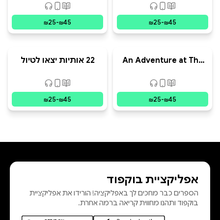
פורמטים זמינים
:
מודפס, דיגיטלי, קולי
פורמטים זמינים
:
מודפ
25
-
45
25
-
45
₪
₪
₪
₪
An Adventure at The
22 אותיות יצאו לטיול
Zoo - 3 (Paperback)
(כריכה רכה)
פורמטים זמינים
:
מודפס, דיגיטלי, קולי
פורמטים זמינים
:
מודפ
25
-
45
25
-
45
₪
₪
₪
₪
אפליקציית בוקפוד
הספרים כבר מחכים לך באפליקציה! הורידו את אפליקציית
בוקפוד ותהנו מחווית קריאה ברמה אחרת.