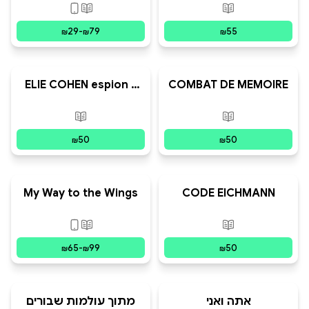
and Chaos of
פורמטים זמינים
:
מודפס
פורמטים זמינים
:
מו
Becoming Israeli
29
-
79
55
₪
₪
₪
ELIE COHEN espion à
COMBAT DE MEMOIRE
Damas
פורמטים זמינים
:
מודפס
פורמטים זמינים
:
מ
50
50
₪
₪
My Way to the Wings
CODE EICHMANN
פורמטים זמינים
:
מודפס
פורמטים זמינים
:
מו
65
-
99
50
₪
₪
₪
אתה ואני
מתוך עולמות שבורים