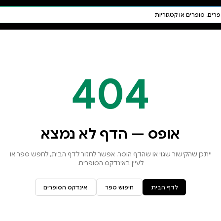
חיפוש AI
דת ויהדות
תפילה
חגים ומועדים
תלמוד
קבלה
א נמצא
זור לדף הבית, לחפש ספר או