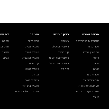
לעיין באינדקס הסופר
לדף הבית
חיפוש ספר
דת ויהדות
בית ולייפסטייל
מדע ועיון
תפילה
ספרי בישול
עיון והעשרה