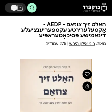
דלג לתוכן הראשי
האַלט זיך צוזאַם - AEDP -
אַקסעלערירטע עקספּעריענציעלע
דינאַמישע פּסיכאָטעראַפּיע
מאת:
רוני אילון הירש
| 275 עמודים