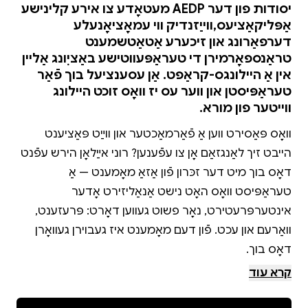
יסודות פון דער AEDP מעטאָדע צו אירע קלינישע
אַפּליקאַציעס,ווײַזנדיק ווי עמאָציאָנעלע
דערפאַרונג און זיכערע אַטאַטשמענט
טראַנספאָרמירן די טעראַפּעווטישע באַציִונג אַליין
אין אַ היילונגס-קראַפט. אַן עסענציעל בוך פֿאַר
טעראַפּיסטן און ווער עס יז וואָס זוכט היילונג
ווייטער פון מורא.
וואָס פּאַסירט ווען אַ פֿאַרמאַכטער און ווײַט פּאַציענט
הייבט זיך לאַנגזאַם אָן צו עפֿענען? רוני אײַלאָן הירש עפֿנט
דאָס בוך מיט דער זכּרון פֿון אַזאַ מאָמענט — אַ
טעראַפּיסט וואָס האָט נישט אַנאַליזירט אָדער
אינטערפּרעטירט, נאָר פשוט געווען דאָרט: פּרעזענט,
וואַרעם און עכט. פֿון דעם מאָמענט איז געבוירן געוואָרן
קרא עוד
"האַלט זיך צוזאַמען" איז אַן אויספֿירלעכער וועגווײַזער צו
דער AEDP מעטאָדע — אַקסעלערירטע