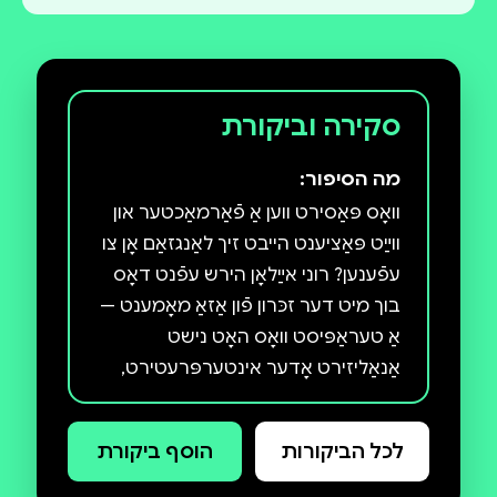
סקירה וביקורת
מה הסיפור:
וואָס פּאַסירט ווען אַ פֿאַרמאַכטער און
ווײַט פּאַציענט הייבט זיך לאַנגזאַם אָן צו
עפֿענען? רוני אײַלאָן הירש עפֿנט דאָס
בוך מיט דער זכּרון פֿון אַזאַ מאָמענט —
אַ טעראַפּיסט וואָס האָט נישט
אַנאַליזירט אָדער אינטערפּרעטירט,
נאָר פשוט געווען דאָרט: פּרעזענט,
וואַרעם און עכט. פֿון דעם מאָמענט איז
לכל הביקורות
הוסף ביקורת