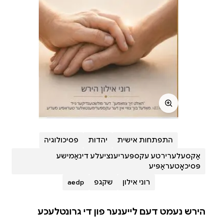
התפתחות אישית
יהדות
פסיכולוגיה
אַקסעלערירטע עקספּעריענציעלע דינאַמישע
פּסיכאָטעראַפּיע
רוני אילון
שקגפ
aedp
הירש נעמט דעם לייענער פון די גרונטלעכע