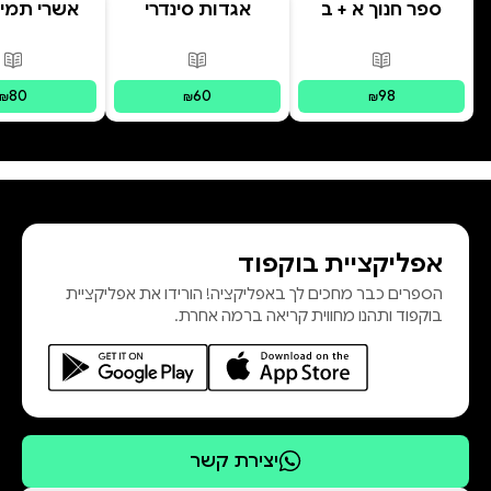
ספר חנוך א + ב
אגדות סינדרי
אשרי תמימ
בראשית
פורמטים זמינים
:
מודפס
פורמטים זמינים
:
מודפס
פור
80
60
98
₪
₪
₪
אפליקציית בוקפוד
הספרים כבר מחכים לך באפליקציה! הורידו את אפליקציית
בוקפוד ותהנו מחווית קריאה ברמה אחרת.
יצירת קשר