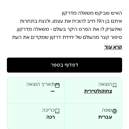
איתם בן ה19 חייב להוכיח את עצמו, ולנצח בתחרות
סיפור קצר מהעולם של יחידת דרקון שמקדים את העת
קרא עוד
דפדוף בספר
חושבים כבר על מה תעשו בצבא? מה דעתכם על להיות
הוצאה
תאריך הוצאה
מהיום שנגה איבדה את הוריה וגילתה שדרקונים הם
צחוקולטיירית
—
אמיתיים היא חלמה להיות דרקונאית, אך חלומות לא
שפה
כריכה
עברית
רכה
כשנראה שסוף העולם הגיע, סטודנטית מבן גוריון והכלב