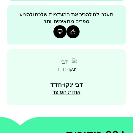
שלה מחפשים מחסה בחנות רהיטים בפאתי העיר באר
שבע, רק ש... הם לא היחידים שמסתובבים בחנות
תעזרו לנו להכיר את ההעדפות שלכם ולהציע
ספרים מתאימים יותר
~הסיפור נערך על ידי קרן לנדסמן במסגרת פרוייקט
הסיפורים באוסף היו מועמדים לפרס עינת ולפרס גפן
דבי ינקו-חדד
אודות הסופר