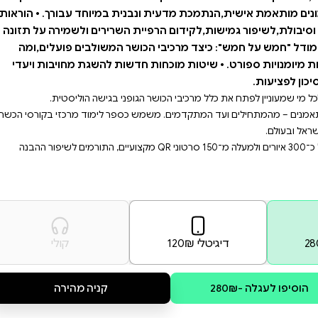
נה והותאמה על בסיס המחקר
העדכני ביותר באימון כושר בחדר כושר,כוללת: • 150 סרטוני QR מקצועיים ואיכותיים,בליווי
הדגמות והסברים מתחומי הקינסיולוגיה,האנטומיה והאימון הגופני. • יותר מ-100 תרגילים
נים של האימון,כולל
מתיחות,אירובי,אארוביקה ושימוש יעיל במכונות רב-תכליתיות. • למעלה מ-300 איורים
ח תנועה מיטבי ולטכניקה
ת במיוחד עבורך. • הוראות
השרירים ולשמירה על תזונה
ר המשולבים פועלים,ומה
ת להשגת מחויבות ויעדי
פר לימוד מרכזי בקורסי הכשרה