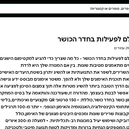
חיפוש AI
דת ויהדות
תפילה
חגים ומועדים
תלמוד
קבלה
י להגיע למקסימום הישגים
ה שלך היא לרדת
רון בשטח,היעדים האישיים
 אימונים מבוסס ידע וגישה
ך צמצום הסיכון לפציעה או