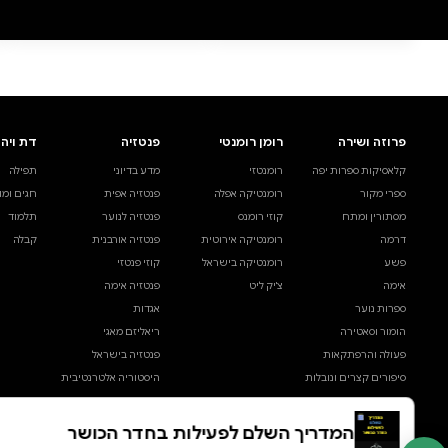
הכושר ההוליסטי מתווה לאורך חיים בריא ופעיל
התחל במתיחות: מדריך עיוני, ויזואלי ומעשי לגמישות, לבריאות ולמניעת פציעות
ד"ר יגאל פנחס
מודפס
דיגיטלי
קולי
₪50
₪80
קנייה מהירה
·
₪80
הוספה לסל
·
₪80
₪50 - ₪80