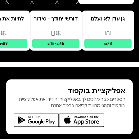
גן עדן לא נעלם
דורשי יחודך - סידור
לחיות את הי
רמב"ם
פורמטים זמינים
:
מודפס
פורמטים זמינים
:
מודפס, דיגי
פור
89
15
-
65
78
₪
₪
₪
₪
אפליקציית בוקפוד
הספרים כבר מחכים לך באפליקציה! הורידו את אפליקציית
בוקפוד ותהנו מחווית קריאה ברמה אחרת.