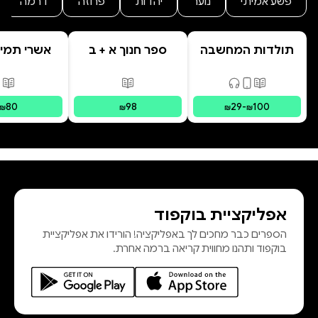
פשע אמיתי
נוער
יהדות
פרוזה
דרמה
תולדות המחשבה
ספר חנוך א + ב
אשרי תמימ
האנושית
פורמטים זמינים
:
מודפס, דיגיטלי, קולי
פורמטים זמינים
:
מודפס
פור
80
98
29
-
100
₪
₪
₪
₪
אפליקציית בוקפוד
הספרים כבר מחכים לך באפליקציה! הורידו את אפליקציית
בוקפוד ותהנו מחווית קריאה ברמה אחרת.