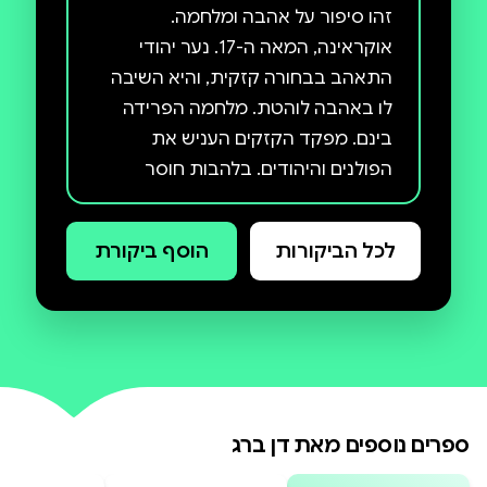
זהו סיפור על אהבה ומלחמה.
אוקראינה, המאה ה-17. נער יהודי
התאהב בבחורה קזקית, והיא השיבה
לו באהבה לוהטת. מלחמה הפרידה
בינם. מפקד הקזקים העניש את
הפולנים והיהודים. בלהבות חוסר
הסובלנות ההדדית נספו מאות אלפי
אנשים, ערים ועיירות נשרפו, גורלות
לכל הביקורות
הוסף ביקורת
נהרסו. הסוף הטרגי של הסיפור לא
משאיר מקום לאשליות ולא מעורר
תקווה.
ספרים נוספים מאת
דן ברג