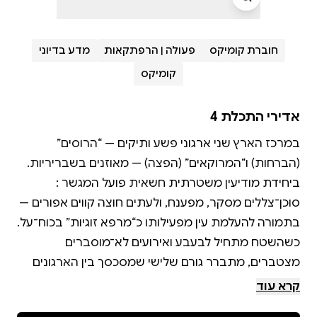
חוברת קומיקס
פעולה | הרפתקאות
מדע בדיוני
קומיקס
אדירי התכלת 4
במרכז הארץ שני ארגוני פשע ותיקים — “הרוסים”
ביחידת מודיעין משטרתית חשאית פועל המגשר :
סוכן־צללים מסקר, מפענח, ולעתים חוצה קווים אפורים —
כשהשטח מתחיל לבעבע ואירועים לא־מוסברים
מצטברים, מתברר גורם שלישי שמסכסך בין הארגונים
קרא עוד
זהו סיפור קומיקס אפלולי קשוח ומורכב על איש ביניים,