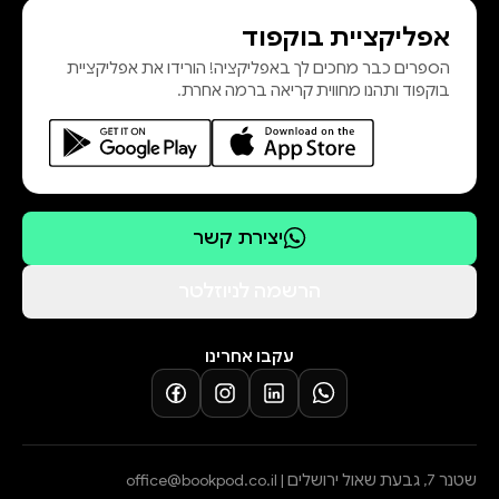
אפליקציית בוקפוד
הספרים כבר מחכים לך באפליקציה! הורידו את אפליקציית
בוקפוד ותהנו מחווית קריאה ברמה אחרת.
יצירת קשר
הרשמה לניוזלטר
עקבו אחרינו
שטנר 7, גבעת שאול ירושלים |
office@bookpod.co.il