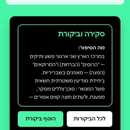
סקירה וביקורת
מה הסיפור:
במרכז הארץ שני ארגוני פשע ותיקים
— “הרוסים” (הברחות) ו“המרוקאים”
ביחידת מודיעין משטרתית חשאית
פועל המגשר : סוכן־צללים מסקר,
מפענח, ולעתים חוצה קווים אפורים —
בתמורה להעלמת עין מפעילותו
לכל הביקורות
הוסף ביקורת
כשהשטח מתחיל לבעבע ואירועים
לא־מוסברים מצטברים, מתברר גורם