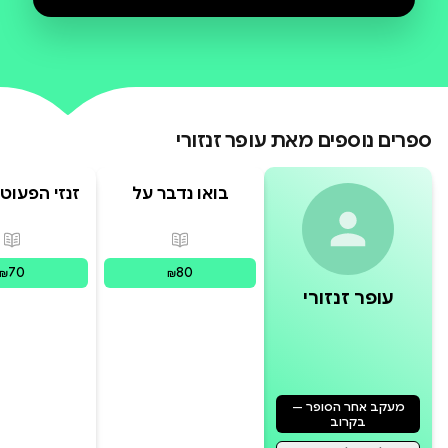
שלישי שמסכסך בין הארגונים בניסיון
זהו סיפור קומיקס אפלולי קשוח ומורכב
על איש ביניים, שנאלץ לבחור: להישאר
ספרים נוספים מאת
עופר זנזורי
צל, או לצעוד אל חזית הגיבורים.
בואו נדבר על
זנזי הפעוט 
אלוהים
פורמטים זמינים
:
מודפס
פור
70
80
₪
₪
עופר זנזורי
מעקב אחר הסופר —
בקרוב