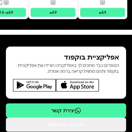
הארץ, שנוגע בלבבות של ילדים
הנסתר
המרחפ
פורמטים זמינים
:
מודפס
פורמטים זמינים
:
מודפס
פורמ
9.5
-
59
59
59
₪
₪
₪
הספר מתאים לראשית קריאה ולילדים
בין הגילאים 6 עד 10
אפליקציית בוקפוד
הספרים כבר מחכים לך באפליקציה! הורידו את אפליקציית
בוקפוד ותהנו מחווית קריאה ברמה אחרת.
יצירת קשר
הרשמה לניוזלטר