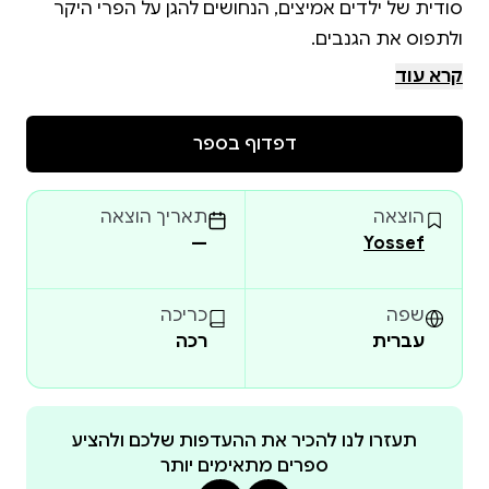
סודית של ילדים אמיצים, הנחושים להגן על הפרי היקר
קרא עוד
בהרפתקה מסקרנת ומלאת מתח, הילדים נעזרים
בכלבים, חברים מהכפר השכן ואפילו במשמר הגבול,
דפדוף בספר
במרדף חכם ומלא תושייה אחרי הפושעים. עם הרבה
הומור, חוויות ילדות קסומות ורוח צוות, הם מוכיחים שגם
הוצאה
תאריך הוצאה
—
Yossef
"חבורת שומרי הפרדס" הוא ספר מרגש על חברות,
נחישות ואהבת הארץ, שנוגע בלבבות של ילדים ומבוגרים
שפה
כריכה
עברית
רכה
הספר מתאים לראשית קריאה ולילדים בין הגילאים 6 עד
10
תעזרו לנו להכיר את ההעדפות שלכם ולהציע
ספרים מתאימים יותר