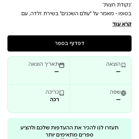
בסופו - מאמר על "עולם השכנים" בשירת זלדה, עם
פרסום של קטעים גנוזים שלה; וכן 'שיח משוררים'
קרא עוד
דפדוף בספר
הוצאה
תאריך הוצאה
—
—
שפה
כריכה
—
רכה
תעזרו לנו להכיר את ההעדפות שלכם ולהציע
ספרים מתאימים יותר