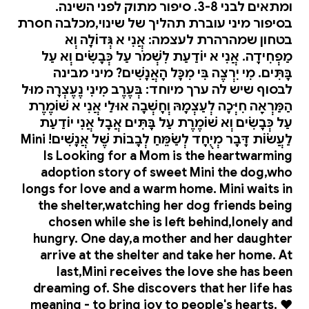
ומתאים לבני 3-8. סיפור מתוק לפני השינה.
בסיפור מיני עוברת תהליך של שינוי,מכלבה חסרת
בטחון שמהרהרת לעצמה: אֲנִי לֹא גְּדוֹלָה וְלֹא
מַפְחִידָה. אֲנִי לֹא יוֹדַעַת לִשְׁמֹר עַל כְּבָשִׂים וְלֹא עַל
בָּתִּים. מִי יִרְצֶה בִּי מִכָּל הָאֲנָשִׁים? מיני מבינה
לבסוף שיש לה ערך מיוחד: בְּעֶרֶב מִינִי נֶעֶצְרָה מוּל
הַמַּרְאָה חִיְּכָה לְעַצְמָהּ וְחָשְׁבָה אוּלַי אֲנִי לֹא שׁוֹמֶרֶת
עַל כְּבָשִׂים וְלֹא שׁוֹמֶרֶת עַל בָּתִּים אֲבָל אֲנִי יוֹדַעַת
לַעֲשׂוֹת דָּבָר מְיֻחָד לְשַׂמֵּחַ לְבָבוֹת שֶׁל אֲנָשִׁים! Mini
Is Looking for a Mom is the heartwarming
adoption story of sweet Mini the dog,who
longs for love and a warm home. Mini waits in
the shelter,watching her dog friends being
chosen while she is left behind,lonely and
hungry. One day,a mother and her daughter
arrive at the shelter and take her home. At
last,Mini receives the love she has been
dreaming of. She discovers that her life has
meaning - to bring joy to people's hearts. ❤️