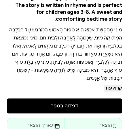
The story is written in rhyme and is perfect
for children ages 3-8. A sweet and
comforting bedtime story.
מִינִי מְחַפֶּשֶׂת אִמָּא הוּא סִפּוּר הָאִמּוּץ הַמְּרַגֵּשׁ שֶׁל הַכַּלְבָּה
הַמְּתוּקָה מִינִי, שֶׁכָּמְהָה לָאַהֲבָה וּלְבַיִת חַם. מִינִי נִמְצֵאת
בְּכַלְבִּיָּה וְרוֹאָה אֶת חֲבֵרֶיהָ הַכְּלָבִים נִלְקָחִים לָאִמּוּץ, וְאִלּוּ
הִיא נִשְׁאֶרֶת מֵאָחוֹר בּוֹדֵדָה וּרְעֵבָה. יוֹם אֶחָד מַגִּיעוֹת אֵם
וּבִתָּהּ לַכַּלְבִּיָּה וְאוֹסְפוֹת אוֹתָהּ לְבֵיתָן. מִינִי מְקַבֶּלֶת סוֹף
סוֹף אַהֲבָה. הִיא מְבִינָה שֶׁיֵּשׁ לְחַיֶּיהָ מַשְׁמָעוּת - לְשַׂמֵּחַ
הסיפור כתוב בחרוזים ומתאים לבני 3-8. סיפור מתוק
קרא עוד
דפדוף בספר
בסיפור מיני עוברת תהליך של שינוי, מכלבה חסרת בטחון
הוצאה
תאריך הוצאה