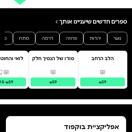
בסיפור מיני עוברת תהליך של שינוי,
מכלבה חסרת בטחון שמהרהרת
ספרים חדשים שיעניינו אותך
נוער
יהדות
פרוזה
דרמה
מתח
פנט
הלב הרחב
סודו של הנסיך חלק
לואי והחוט
ב' סוד הנסיך
- הרפתקת 
הנסתר
המרחפ
פורמטים זמינים
:
מודפס
פורמטים זמינים
:
מודפס
פורמ
9.5
-
59
59
59
₪
₪
₪
אפליקציית בוקפוד