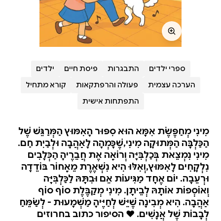
ספרי ילדים
התבגרות
פיסת חיים
ילדים
הערכה עצמית
פעולה והרפתקאות
קורא מתחיל
התפתחות אישית
מִינִי מְחַפֶּשֶׂת אִמָּא הוּא סִפּוּר הָאִמּוּץ הַמְּרַגֵּשׁ שֶׁל
הַכַּלְבָּה הַמְּתוּקָה מִינִי,שֶׁכָּמְהָה לָאַהֲבָה וּלְבַיִת חַם.
מִינִי נִמְצֵאת בְּכַלְבִּיָּה וְרוֹאָה אֶת חֲבֵרֶיהָ הַכְּלָבִים
נִלְקָחִים לָאִמּוּץ,וְאִלּוּ הִיא נִשְׁאֶרֶת מֵאָחוֹר בּוֹדֵדָה
וּרְעֵבָה. יוֹם אֶחָד מַגִּיעוֹת אֵם וּבִתָּהּ לַכַּלְבִּיָּה
וְאוֹסְפוֹת אוֹתָהּ לְבֵיתָן. מִינִי מְקַבֶּלֶת סוֹף סוֹף
אַהֲבָה. הִיא מְבִינָה שֶׁיֵּשׁ לְחַיֶּיהָ מַשְׁמָעוּת - לְשַׂמֵּחַ
לְבָבוֹת שֶׁל אֲנָשִׁים. ❤️ הסיפור כתוב בחרוזים