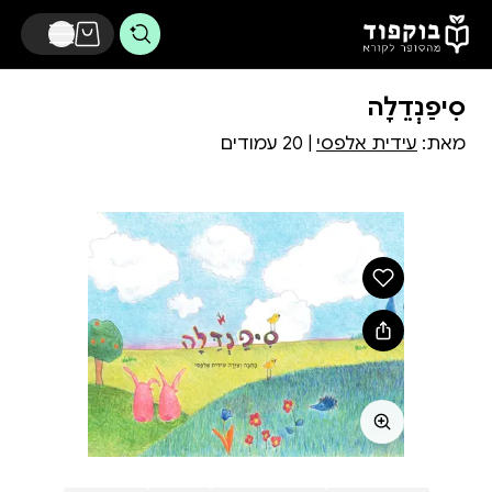
דלג לתוכן הראשי
סִיפַנְדֵלָה
מאת:
עידית אלפסי
| 20 עמודים