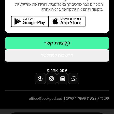
הספרים כבר מחכים לך באפליקציה! הורידו את אפליקציית
בוקפוד ותהנו מחווית קריאה ברמה אחרת.
יצירת קשר
הרשמה לניוזלטר
עקבו אחרינו
שטנר 7, גבעת שאול ירושלים |
office@bookpod.co.il