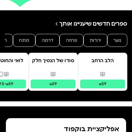
ספרים חדשים שיעניינו אותך
נוער
יהדות
פרוזה
דרמה
מתח
היסט
הלב הרחב
סודו של הנסיך חלק
לואי והחוט
ב' סוד הנסיך
- הרפתקת 
הנסתר
המרחפ
פורמטים זמינים
:
מודפס
פורמטים זמינים
:
מודפס
פורמ
9.5
-
59
59
59
₪
₪
₪
אפליקציית בוקפוד