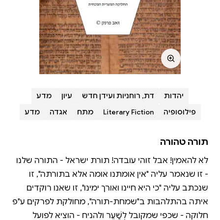
יהדות
דת, רוחניות ועידן חדש
עיון
מדע
פילוסופיה
Literary Fiction
מתח
אגדה
מדע
תורה טהורה
לא להאמין! אבל זוהי עובדה! תורת ישראל - התורה שלנו
- זו שנאמר עליה "אין אומתנו אומה אלא בתורתה", זו
שנכתב עליה "כי היא חיינו ואורך ימינו", זו שאנו רוקדים
איתה בהתלהבות ב"שמחת-תורה", מחולקת לפרקים ע"פ
חלוקה - שכפי שמקובל לְשַׁעֵר ולהניח - הוציא לפועל