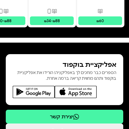
בראשית
פורמטים זמינים
:
מודפס
פורמטים זמינים
:
מודפס, דיגי
פורמ
30
-
88
34
-
88
60
₪
₪
₪
₪
אפליקציית בוקפוד
הספרים כבר מחכים לך באפליקציה! הורידו את אפליקציית
בוקפוד ותהנו מחווית קריאה ברמה אחרת.
יצירת קשר