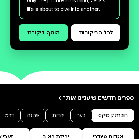
only one picture in his mind, Zack’s
life is about to dive into another
world, when HE appears…
לכל הביקורות
הוסף ביקורת
ספרים חדשים שיעניינו אותך
חוברת קומיקס
נוער
יהדות
פרוזה
דרמה
אגדות סינדרי
יחידת האוב
זאבי צי