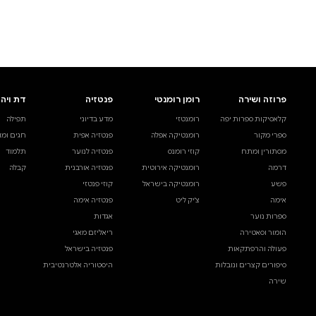
לעיין באינדקס הסופר
לדף הבית
חיפוש ספר
דת ויהדות
בית ולייפסטייל
מדע ועיון
תפילה
ספרי בישול
עיון והעשרה