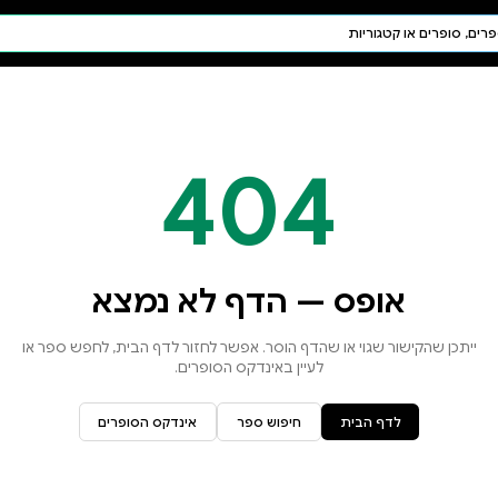
חיפוש AI
דת ויהדות
תפילה
חגים ומועדים
תלמוד
קבלה
א נמצא
זור לדף הבית, לחפש ספר או