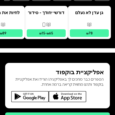
גן עדן לא נעלם
דורשי יחודך - סידור
לחיות את הי
רמב"ם
פורמטים זמינים
:
מודפס
פורמטים זמינים
:
מודפס, דיגי
פור
89
15
-
65
78
₪
₪
₪
₪
אפליקציית בוקפוד
הספרים כבר מחכים לך באפליקציה! הורידו את אפליקציית
בוקפוד ותהנו מחווית קריאה ברמה אחרת.