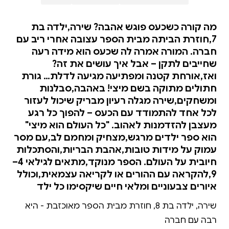
מה קורה כשכעס פוגש אהבה? שירה,ילדה בת
7,חוזרת הביתה מבית הספר עצובה אחרי ריב עם
חברה. המורה אמרה לה שכעס הוא מידה רעה
שחייבים לתקן – אבל איך עושים את זה?
ואז,אורחת קטנה ומפתיעה מגיעה לדלת… גורת
חתולים מתוקה בשם מיצי! באהבה,סבלנות
ומשחקים,שירה מגלה רעיון מבריק שיכול לעזור
לכל אחד להתמודד עם הכעס – להפוך כל רגע
מעצבן להזדמנות לאהוב. "כל העולם הוא מיצי"
הוא ספר ילדים מרגש,מצחיק ומחמם לב,עם מסר
עמוק על מידות טובות,אהבת הבריות,והסתכלות
חיובית על העולם. הספר מנוקד,מתאים לגילאי 4–
9,להקראה עם ההורים או לקריאה עצמאית,וכולל
איורים צבעוניים ומלאי חיים שיקסימו כל ילד
שירה, ילדה בת 8, חוזרת מבית הספר מאוכזבת - היא